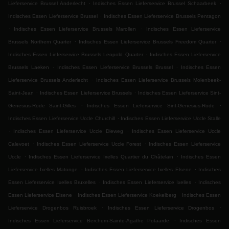
.
.
Lieferservice Brussel Anderlecht
Indisches Essen Lieferservice Brussel Schaarbeek
.
Indisches Essen Lieferservice Brussel
Indisches Essen Lieferservice Brussels Pentagon
.
.
Indisches Essen Lieferservice Brussels Marollen
Indisches Essen Lieferservice
.
.
Brussels Northern Quarter
Indisches Essen Lieferservice Brussels Freedom Quarter
.
Indisches Essen Lieferservice Brussels Leopold Quarter
Indisches Essen Lieferservice
.
.
Brussels Laeken
Indisches Essen Lieferservice Brussels Brussel
Indisches Essen
.
Lieferservice Brussels Anderlecht
Indisches Essen Lieferservice Brussels Molenbeek-
.
.
Saint-Jean
Indisches Essen Lieferservice Brussels
Indisches Essen Lieferservice Sint-
.
.
Genesius-Rode Saint-Gilles
Indisches Essen Lieferservice Sint-Genesius-Rode
.
Indisches Essen Lieferservice Uccle Churchill
Indisches Essen Lieferservice Uccle Stalle
.
.
Indisches Essen Lieferservice Uccle Dieweg
Indisches Essen Lieferservice Uccle
.
.
Calevoet
Indisches Essen Lieferservice Uccle Forest
Indisches Essen Lieferservice
.
.
Uccle
Indisches Essen Lieferservice Ixelles Quartier du Châtelain
Indisches Essen
.
.
Lieferservice Ixelles Matonge
Indisches Essen Lieferservice Ixelles Elsene
Indisches
.
.
Essen Lieferservice Ixelles Bruxelles
Indisches Essen Lieferservice Ixelles
Indisches
.
.
Essen Lieferservice Elsene
Indisches Essen Lieferservice Koekelberg
Indisches Essen
.
.
Lieferservice Drogenbos Ruisbroek
Indisches Essen Lieferservice Drogenbos
.
Indisches Essen Lieferservice Berchem-Sainte-Agathe Potaarde
Indisches Essen