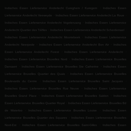
.
Indisches Essen Lieferservice Anderlecht Cureghem / Kuregem
Indisches Essen
.
.
Lieferservice Anderlecht Veeweyde
Indisches Essen Lieferservice Anderlecht La Roue
.
Indisches Essen Lieferservice Anderlecht Vogelenzang
Indisches Essen Lieferservice
.
.
Anderlecht Quartier des Trèfles
Indisches Essen Lieferservice Anderlecht Scherdemael
.
Indisches Essen Lieferservice Anderlecht Moortebeek
Indisches Essen Lieferservice
.
.
Anderlecht Neerpede
Indisches Essen Lieferservice Anderlecht Bon Air
Indisches
.
.
Essen Lieferservice Anderlecht Forest
Indisches Essen Lieferservice Anderlecht
.
Indisches Essen Lieferservice Bruxelles Nord
Indisches Essen Lieferservice Bruxelles
.
.
Dansaert
Indisches Essen Lieferservice Bruxelles Ste Catherine
Indisches Essen
.
Lieferservice Bruxelles Quartier des Quais
Indisches Essen Lieferservice Bruxelles
.
.
Boulevards du Centre
Indisches Essen Lieferservice Bruxelles Saint Jacques
.
Indisches Essen Lieferservice Bruxelles Rue Neuve
Indisches Essen Lieferservice
.
.
Bruxelles Grand Place
Indisches Essen Lieferservice Bruxelles Sablon
Indisches
.
Essen Lieferservice Bruxelles Quartier Royal
Indisches Essen Lieferservice Bruxelles Bd
.
.
de Waterloo
Indisches Essen Lieferservice Bruxelles Louise
Indisches Essen
.
Lieferservice Bruxelles Quartier des Squares
Indisches Essen Lieferservice Bruxelles
.
.
Nord-Est
Indisches Essen Lieferservice Bruxelles Saint-Gilles
Indisches Essen