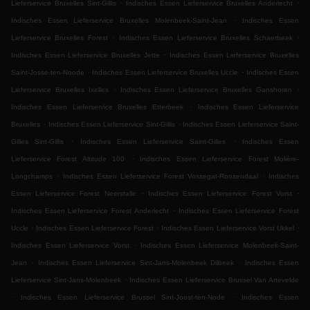
.
.
Lieferservice Bruxelles Sint-Gillis
Indisches Essen Lieferservice Bruxelles Anderlecht
.
Indisches Essen Lieferservice Bruxelles Molenbeek-Saint-Jean
Indisches Essen
.
.
Lieferservice Bruxelles Forest
Indisches Essen Lieferservice Bruxelles Schaerbeek
.
Indisches Essen Lieferservice Bruxelles Jette
Indisches Essen Lieferservice Bruxelles
.
.
Saint-Josse-ten-Noode
Indisches Essen Lieferservice Bruxelles Uccle
Indisches Essen
.
.
Lieferservice Bruxelles Ixelles
Indisches Essen Lieferservice Bruxelles Ganshoren
.
Indisches Essen Lieferservice Bruxelles Etterbeek
Indisches Essen Lieferservice
.
.
Bruxelles
Indisches Essen Lieferservice Sint-Gillis
Indisches Essen Lieferservice Saint-
.
.
Gilles Sint-Gillis
Indisches Essen Lieferservice Saint-Gilles
Indisches Essen
.
Lieferservice Forest Altitude 100
Indisches Essen Lieferservice Forest Molière-
.
.
Longchamps
Indisches Essen Lieferservice Forest Vossegat-Roosendaal
Indisches
.
.
Essen Lieferservice Forest Neerstalle
Indisches Essen Lieferservice Forest Vorst
.
Indisches Essen Lieferservice Forest Anderlecht
Indisches Essen Lieferservice Forest
.
.
.
Uccle
Indisches Essen Lieferservice Forest
Indisches Essen Lieferservice Vorst Ukkel
.
Indisches Essen Lieferservice Vorst
Indisches Essen Lieferservice Molenbeek-Saint-
.
.
Jean
Indisches Essen Lieferservice Sint-Jans-Molenbeek Dilbeek
Indisches Essen
.
Lieferservice Sint-Jans-Molenbeek
Indisches Essen Lieferservice Brussel Van Artevelde
.
.
Indisches Essen Lieferservice Brussel Sint-Joost-ten-Node
Indisches Essen