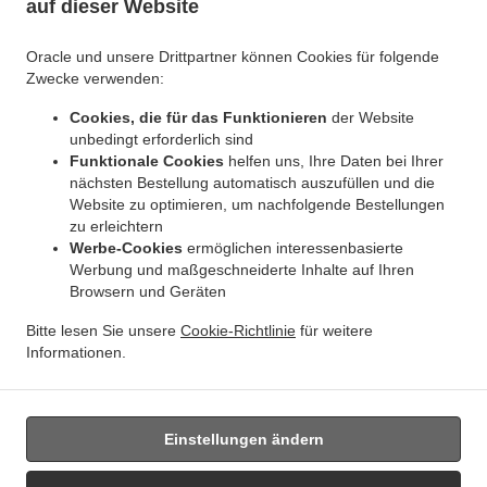
auf dieser Website
.
.
Indisches Essen Lieferservice Jette Ixelles
Indisches Essen Lieferservice Jette
.
Indisches Essen Lieferservice BRUSSELS Forest
Indisches Essen Lieferservice
Oracle und unsere Drittpartner können Cookies für folgende
.
.
Bruxelles | Brussel Bruxelles
Indisches Essen Lieferservice Bruxelles | Brussel
Zwecke verwenden:
.
.
Indisches Essen Lieferservice Asse Zellik
Indisches Essen Lieferservice Asse
Indisches
Cookies, die für das Funktionieren
der Website
.
.
Essen Lieferservice Ukkel
Indisches Essen Lieferservice Dilbeek Groot-Bijgaarden
unbedingt erforderlich sind
.
Indisches Essen Lieferservice Dilbeek Anderlecht
Indisches Essen Lieferservice Dilbeek
Funktionale Cookies
helfen uns, Ihre Daten bei Ihrer
.
.
.
Indisches Essen Lieferservice Beersel Uccle
Indisches Essen Lieferservice Beersel
nächsten Bestellung automatisch auszufüllen und die
.
Website zu optimieren, um nachfolgende Bestellungen
Indisches Essen Lieferservice ワーフェル Bruxelles
Indisches Essen Lieferservice ワーフ
zu erleichtern
.
.
ェル
Indisches Essen Lieferservice Watermael-Boitsfort Boitsfort
Indisches Essen
Werbe-Cookies
ermöglichen interessenbasierte
.
.
Lieferservice Watermael-Boitsfort
Indisches Essen Lieferservice Auderghem Oudergem
Werbung und maßgeschneiderte Inhalte auf Ihren
.
.
Indisches Essen Lieferservice Auderghem
Indisches Essen Lieferservice Oudergem
Browsern und Geräten
.
Indisches Essen Lieferservice Woluwe-Saint-Lambert
Indisches Essen Lieferservice
Bitte lesen Sie unsere
Cookie-Richtlinie
für weitere
.
Woluwe-Saint-Pierre Sint-Pieters-Woluwe
Indisches Essen Lieferservice Woluwe-Saint-
Informationen.
.
.
.
Pierre
Indisches Essen Lieferservice Sint-Pieters-Woluwe
Pizza Lieferservice
Essen
zum mitnehmen und zum Liefern
Einstellungen ändern
Unterstützt von: