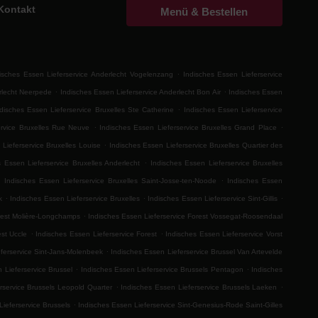
Kontakt
Menü & Bestellen
.
isches Essen Lieferservice Anderlecht Vogelenzang
Indisches Essen Lieferservice
.
.
erlecht Neerpede
Indisches Essen Lieferservice Anderlecht Bon Air
Indisches Essen
.
disches Essen Lieferservice Bruxelles Ste Catherine
Indisches Essen Lieferservice
.
.
ervice Bruxelles Rue Neuve
Indisches Essen Lieferservice Bruxelles Grand Place
.
Lieferservice Bruxelles Louise
Indisches Essen Lieferservice Bruxelles Quartier des
.
s Essen Lieferservice Bruxelles Anderlecht
Indisches Essen Lieferservice Bruxelles
.
.
Indisches Essen Lieferservice Bruxelles Saint-Josse-ten-Noode
Indisches Essen
.
.
.
k
Indisches Essen Lieferservice Bruxelles
Indisches Essen Lieferservice Sint-Gillis
.
orest Molière-Longchamps
Indisches Essen Lieferservice Forest Vossegat-Roosendaal
.
.
est Uccle
Indisches Essen Lieferservice Forest
Indisches Essen Lieferservice Vorst
.
ferservice Sint-Jans-Molenbeek
Indisches Essen Lieferservice Brussel Van Artevelde
.
.
 Lieferservice Brussel
Indisches Essen Lieferservice Brussels Pentagon
Indisches
.
.
rservice Brussels Leopold Quarter
Indisches Essen Lieferservice Brussels Laeken
.
Lieferservice Brussels
Indisches Essen Lieferservice Sint-Genesius-Rode Saint-Gilles