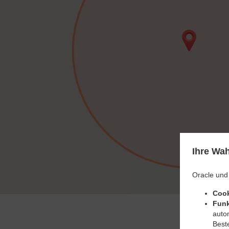
Ihre Wah
Oracle und
Cook
Funk
auto
Beste