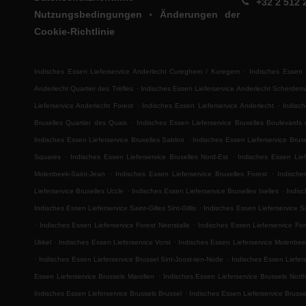
+32 2 512 
.
Nutzungsbedingungen
Änderungen der
Cookie-Richtlinie
.
Indisches Essen Lieferservice Anderlecht Cureghem / Kuregem
Indisches Essen 
.
Anderlecht Quartier des Trèfles
Indisches Essen Lieferservice Anderlecht Scherdem
.
.
Lieferservice Anderlecht Forest
Indisches Essen Lieferservice Anderlecht
Indisc
.
Bruxelles Quartier des Quais
Indisches Essen Lieferservice Bruxelles Boulevards
.
Indisches Essen Lieferservice Bruxelles Sablon
Indisches Essen Lieferservice Bruxe
.
.
Squares
Indisches Essen Lieferservice Bruxelles Nord-Est
Indisches Essen Liefe
.
.
Molenbeek-Saint-Jean
Indisches Essen Lieferservice Bruxelles Forest
Indische
.
.
Lieferservice Bruxelles Uccle
Indisches Essen Lieferservice Bruxelles Ixelles
Indis
.
Indisches Essen Lieferservice Saint-Gilles Sint-Gillis
Indisches Essen Lieferservice Sa
.
.
Indisches Essen Lieferservice Forest Neerstalle
Indisches Essen Lieferservice For
.
.
Ukkel
Indisches Essen Lieferservice Vorst
Indisches Essen Lieferservice Molenbee
.
.
Indisches Essen Lieferservice Brussel Sint-Joost-ten-Node
Indisches Essen Liefers
.
Essen Lieferservice Brussels Marollen
Indisches Essen Lieferservice Brussels Nort
.
Indisches Essen Lieferservice Brussels Brussel
Indisches Essen Lieferservice Brusse