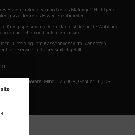
hes Essen Lieferservice in Ixelles Matonge? Nicht jeder
Talent dazu, leckeres Essen zuzubereiten.
in König speisen möchten, dann ist die beste Wahl bei
ori zu bestellen und liefern zu lassen.
fach "Lieferung" am Kassenbildschirm. Wir hoffen,
r Lieferservice für Lebensmittel gefällt.
hr
ery in 6 Kilometers
, Mind. - 25,00 €, Gebühr - 0,00 €
site
nd