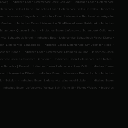
.
.
 Dieweg
Indisches Essen Lieferservice Uccle Calevoet
Indisches Essen Lieferservice
.
.
ferservice Ixelles Elsene
Indisches Essen Lieferservice Ixelles Bruxelles
Indisches
.
sen Lieferservice Drogenbos
Indisches Essen Lieferservice Berchem-Sainte-Agathe
.
.
ha-Berchem
Indisches Essen Lieferservice Sint-Pieters-Leeuw Ruisbroek
Indisches
.
.
 Schaerbeek Quartier Brabant
Indisches Essen Lieferservice Schaerbeek Collignon
.
.
ervice Schaerbeek Terdelt
Indisches Essen Lieferservice Schaerbeek Flower District
.
.
sen Lieferservice Schaerbeek
Indisches Essen Lieferservice Sint-Joost-ten-Node
.
.
Josse-ten-Noode
Indisches Essen Lieferservice Etterbeek Jourdan
Indisches Essen
.
.
disches Essen Lieferservice Ganshoren
Indisches Essen Lieferservice Jette Ixelles
.
.
ce Bruxelles | Brussel
Indisches Essen Lieferservice Asse Zellik
Indisches Essen
.
.
ssen Lieferservice Dilbeek
Indisches Essen Lieferservice Beersel Uccle
Indisches
.
.
ort Boitsfort
Indisches Essen Lieferservice Watermael-Boitsfort
Indisches Essen
.
.
Indisches Essen Lieferservice Woluwe-Saint-Pierre Sint-Pieters-Woluwe
Indisches