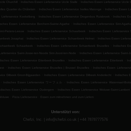
.
.
ccle Churchill
Indisches Essen Lieferservice Uccle Stalle
Indisches Essen Lieferservice Uccle
.
.
elles Quartier du Châtelain
Indisches Essen Lieferservice Ixelles Matonge
Indisches Essen Lie
.
.
 Lieferservice Koekelberg
Indisches Essen Lieferservice Drogenbos Ruisbroek
Indisches Es
.
isches Essen Lieferservice Berchem-Sainte-Agathe
Indisches Essen Lieferservice Sint-Agat
.
.
Sint-Pieters-Leeuw
Indisches Essen Lieferservice Schaarbeek
Indisches Essen Lieferservice
.
.
haerbeek Josaphat
Indisches Essen Lieferservice Schaerbeek Helmet
Indisches Essen Liefers
.
.
 Schaerbeek Schaarbeek
Indisches Essen Lieferservice Schaerbeek Bruxelles
Indisches Es
.
Lieferservice Saint-Josse-ten-Noode Sint-Joost-ten-Node
Indisches Essen Lieferservice Saint-
.
.
disches Essen Lieferservice Etterbeek Bruxelles
Indisches Essen Lieferservice Etterbeek
In
.
.
est
Indisches Essen Lieferservice Bruxelles | Brussel Bruxelles
Indisches Essen Lieferservi
.
.
vice Dilbeek Groot-Bijgaarden
Indisches Essen Lieferservice Dilbeek Anderlecht
Indisches E
.
.
Indisches Essen Lieferservice ワーフェル
Indisches Essen Lieferservice Watermael-Boitsf
.
ndisches Essen Lieferservice Oudergem
Indisches Essen Lieferservice Woluwe-Saint-Lambert
.
.
-Woluwe
Pizza Lieferservice
Essen zum mitnehmen und zum Liefern
Unterstützt von:
Chefzi, Inc. | info@chefzi.co.uk | +44 7878777576