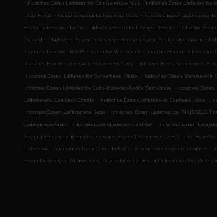
.
.
Indisches Essen Lieferservice Sint-Genesius-Rode
Indisches Essen Lieferservice U
.
.
Uccle Forest
Indisches Essen Lieferservice Uccle
Indisches Essen Lieferservice Ix
.
.
Essen Lieferservice Ixelles
Indisches Essen Lieferservice Elsene
Indisches Essen
.
.
Potaarde
Indisches Essen Lieferservice Berchem-Sainte-Agathe Ganshoren
Ind
.
Essen Lieferservice Sint-Pieters-Leeuw Vlezenbeek
Indisches Essen Lieferservice 
.
Indisches Essen Lieferservice Schaerbeek Dailly
Indisches Essen Lieferservice Sc
.
Indisches Essen Lieferservice Schaerbeek Plasky
Indisches Essen Lieferservice
.
Indisches Essen Lieferservice Saint-Josse-ten-Noode Saint-Josse
Indisches Essen 
.
.
Lieferservice Etterbeek Chasse
Indisches Essen Lieferservice Etterbeek Uccle
In
.
Indisches Essen Lieferservice Jette
Indisches Essen Lieferservice BRUSSELS For
.
.
Lieferservice Asse
Indisches Essen Lieferservice Ukkel
Indisches Essen Lieferser
.
Essen Lieferservice Beersel
Indisches Essen Lieferservice ワーフェル Bruxelles
.
.
Lieferservice Auderghem Oudergem
Indisches Essen Lieferservice Auderghem
I
.
Essen Lieferservice Woluwe-Saint-Pierre
Indisches Essen Lieferservice Sint-Pieters