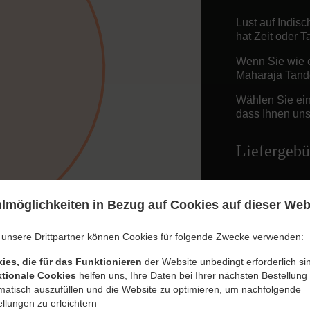
Lust auf Indisc
hat Zeit oder 
Wenn Sie wie e
Maharaja Tando
Wählen Sie ein
dass Ihnen unse
Liefergebü
Free Deliv
lmöglichkeiten in Bezug auf Cookies auf dieser Web
 unsere Drittpartner können Cookies für folgende Zwecke verwenden:
ies, die für das Funktionieren
der Website unbedingt erforderlich si
tionale Cookies
helfen uns, Ihre Daten bei Ihrer nächsten Bestellung
matisch auszufüllen und die Website zu optimieren, um nachfolgende
llungen zu erleichtern