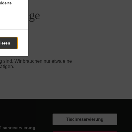
iderte
s Matonge
tieren
-Bestellung.
g sind. Wir brauchen nur etwa eine
ätigen.
Tischreservierung
Tischreservierung