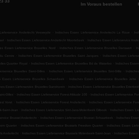
23 33
Im Voraus bestellen
.
.
Lieferservice Anderlecht Veeweyde
Indisches Essen Lieferservice Anderlecht La Roue
Ind
.
.
ael
Indisches Essen Lieferservice Anderlecht Moortebeek
Indisches Essen Lieferservice And
.
.
hes Essen Lieferservice Bruxelles Nord
Indisches Essen Lieferservice Bruxelles Dansaert
In
.
.
 du Centre
Indisches Essen Lieferservice Bruxelles Saint Jacques
Indisches Essen Liefers
.
.
lles Quartier Royal
Indisches Essen Lieferservice Bruxelles Bd de Waterloo
Indisches Essen 
.
.
rservice Bruxelles Saint-Gilles
Indisches Essen Lieferservice Bruxelles Sint-Gillis
Indische
.
s Essen Lieferservice Bruxelles Schaerbeek
Indisches Essen Lieferservice Bruxelles Jette
.
ches Essen Lieferservice Bruxelles Ganshoren
Indisches Essen Lieferservice Bruxelles Etterbee
.
.
int-Gilles
Indisches Essen Lieferservice Forest Altitude 100
Indisches Essen Lieferservice F
.
.
est Vorst
Indisches Essen Lieferservice Forest Anderlecht
Indisches Essen Lieferservice For
.
.
k-Saint-Jean
Indisches Essen Lieferservice Sint-Jans-Molenbeek Dilbeek
Indisches Essen Lie
.
.
ervice Brussel Anderlecht
Indisches Essen Lieferservice Brussel Schaarbeek
Indisches Essen
.
.
hern Quarter
Indisches Essen Lieferservice Brussels Freedom Quarter
Indisches Essen Liefe
.
.
ls Anderlecht
Indisches Essen Lieferservice Brussels Molenbeek-Saint-Jean
Indisches Essen 