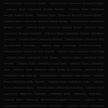
.
Indisches Essen Lieferservice Brussel
Indisches Essen Lieferservice Brussels Pentagon
.
.
Indisches Essen Lieferservice Brussels Marollen
Indisches Essen Lieferservice
.
.
Brussels Northern Quarter
Indisches Essen Lieferservice Brussels Freedom Quarter
.
Indisches Essen Lieferservice Brussels Leopold Quarter
Indisches Essen Lieferservice
.
.
Brussels Laeken
Indisches Essen Lieferservice Brussels Brussel
Indisches Essen
.
Lieferservice Brussels Anderlecht
Indisches Essen Lieferservice Brussels Molenbeek-
.
.
Saint-Jean
Indisches Essen Lieferservice Brussels
Indisches Essen Lieferservice Sint-
.
.
Genesius-Rode Saint-Gilles
Indisches Essen Lieferservice Sint-Genesius-Rode
.
Indisches Essen Lieferservice Uccle Churchill
Indisches Essen Lieferservice Uccle Stalle
.
.
Indisches Essen Lieferservice Uccle Dieweg
Indisches Essen Lieferservice Uccle
.
.
Calevoet
Indisches Essen Lieferservice Uccle Forest
Indisches Essen Lieferservice
.
.
Uccle
Indisches Essen Lieferservice Ixelles Quartier du Châtelain
Indisches Essen
.
.
Lieferservice Ixelles Matonge
Indisches Essen Lieferservice Ixelles Elsene
Indisches
.
.
Essen Lieferservice Ixelles Bruxelles
Indisches Essen Lieferservice Ixelles
Indisches
.
.
Essen Lieferservice Elsene
Indisches Essen Lieferservice Koekelberg
Indisches Essen
.
.
Lieferservice Drogenbos Ruisbroek
Indisches Essen Lieferservice Drogenbos
.
Indisches Essen Lieferservice Berchem-Sainte-Agathe Potaarde
Indisches Essen
.
Lieferservice Berchem-Sainte-Agathe Ganshoren
Indisches Essen Lieferservice