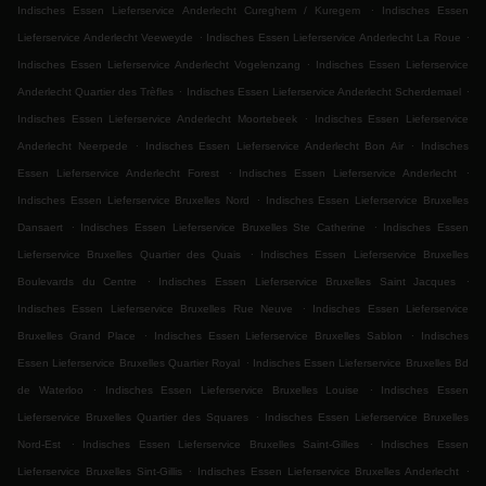
.
Indisches Essen Lieferservice Anderlecht Cureghem / Kuregem
Indisches Essen
.
.
Lieferservice Anderlecht Veeweyde
Indisches Essen Lieferservice Anderlecht La Roue
.
Indisches Essen Lieferservice Anderlecht Vogelenzang
Indisches Essen Lieferservice
.
.
Anderlecht Quartier des Trèfles
Indisches Essen Lieferservice Anderlecht Scherdemael
.
Indisches Essen Lieferservice Anderlecht Moortebeek
Indisches Essen Lieferservice
.
.
Anderlecht Neerpede
Indisches Essen Lieferservice Anderlecht Bon Air
Indisches
.
.
Essen Lieferservice Anderlecht Forest
Indisches Essen Lieferservice Anderlecht
.
Indisches Essen Lieferservice Bruxelles Nord
Indisches Essen Lieferservice Bruxelles
.
.
Dansaert
Indisches Essen Lieferservice Bruxelles Ste Catherine
Indisches Essen
.
Lieferservice Bruxelles Quartier des Quais
Indisches Essen Lieferservice Bruxelles
.
.
Boulevards du Centre
Indisches Essen Lieferservice Bruxelles Saint Jacques
.
Indisches Essen Lieferservice Bruxelles Rue Neuve
Indisches Essen Lieferservice
.
.
Bruxelles Grand Place
Indisches Essen Lieferservice Bruxelles Sablon
Indisches
.
Essen Lieferservice Bruxelles Quartier Royal
Indisches Essen Lieferservice Bruxelles Bd
.
.
de Waterloo
Indisches Essen Lieferservice Bruxelles Louise
Indisches Essen
.
Lieferservice Bruxelles Quartier des Squares
Indisches Essen Lieferservice Bruxelles
.
.
Nord-Est
Indisches Essen Lieferservice Bruxelles Saint-Gilles
Indisches Essen
.
.
Lieferservice Bruxelles Sint-Gillis
Indisches Essen Lieferservice Bruxelles Anderlecht