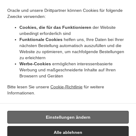
.
Indisches Essen Lieferservice BRUSSELS Forest
Indisches Essen Lieferservice
Oracle und unsere Drittpartner können Cookies für folgende
.
.
Bruxelles | Brussel Bruxelles
Indisches Essen Lieferservice Bruxelles | Brussel
Zwecke verwenden:
.
.
Indisches Essen Lieferservice Asse Zellik
Indisches Essen Lieferservice Asse
Indisches
Cookies, die für das Funktionieren
der Website
.
.
Essen Lieferservice Ukkel
Indisches Essen Lieferservice Dilbeek Groot-Bijgaarden
unbedingt erforderlich sind
.
Indisches Essen Lieferservice Dilbeek Anderlecht
Indisches Essen Lieferservice Dilbeek
Funktionale Cookies
helfen uns, Ihre Daten bei Ihrer
.
.
.
Indisches Essen Lieferservice Beersel Uccle
Indisches Essen Lieferservice Beersel
nächsten Bestellung automatisch auszufüllen und die
.
Website zu optimieren, um nachfolgende Bestellungen
Indisches Essen Lieferservice ワーフェル Bruxelles
Indisches Essen Lieferservice ワーフ
zu erleichtern
.
.
ェル
Indisches Essen Lieferservice Watermael-Boitsfort Boitsfort
Indisches Essen
Werbe-Cookies
ermöglichen interessenbasierte
.
.
Lieferservice Watermael-Boitsfort
Indisches Essen Lieferservice Auderghem Oudergem
Werbung und maßgeschneiderte Inhalte auf Ihren
.
.
Indisches Essen Lieferservice Auderghem
Indisches Essen Lieferservice Oudergem
Browsern und Geräten
.
Indisches Essen Lieferservice Woluwe-Saint-Lambert
Indisches Essen Lieferservice
Bitte lesen Sie unsere
Cookie-Richtlinie
für weitere
.
Woluwe-Saint-Pierre Sint-Pieters-Woluwe
Indisches Essen Lieferservice Woluwe-Saint-
Informationen.
.
.
.
Pierre
Indisches Essen Lieferservice Sint-Pieters-Woluwe
Pizza Lieferservice
Essen
zum mitnehmen und zum Liefern
Einstellungen ändern
Unterstützt von:
Alle ablehnen
Chefzi, Inc. | info@chefzi.co.uk | +44 7878777576