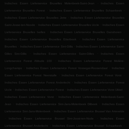
.
Indisches Essen Lieferservice Bruxelles Molenbeek-Saint-Jean
Indisches Essen
.
.
Lieferservice Bruxelles Forest
Indisches Essen Lieferservice Bruxelles Schaerbeek
.
Indisches Essen Lieferservice Bruxelles Jette
Indisches Essen Lieferservice Bruxelles
.
.
Saint-Josse-ten-Noode
Indisches Essen Lieferservice Bruxelles Uccle
Indisches Essen
.
.
Lieferservice Bruxelles Ixelles
Indisches Essen Lieferservice Bruxelles Ganshoren
.
Indisches Essen Lieferservice Bruxelles Etterbeek
Indisches Essen Lieferservice
.
.
Bruxelles
Indisches Essen Lieferservice Sint-Gillis
Indisches Essen Lieferservice Saint-
.
.
Gilles Sint-Gillis
Indisches Essen Lieferservice Saint-Gilles
Indisches Essen
.
Lieferservice Forest Altitude 100
Indisches Essen Lieferservice Forest Molière-
.
.
Longchamps
Indisches Essen Lieferservice Forest Vossegat-Roosendaal
Indisches
.
.
Essen Lieferservice Forest Neerstalle
Indisches Essen Lieferservice Forest Vorst
.
Indisches Essen Lieferservice Forest Anderlecht
Indisches Essen Lieferservice Forest
.
.
.
Uccle
Indisches Essen Lieferservice Forest
Indisches Essen Lieferservice Vorst Ukkel
.
Indisches Essen Lieferservice Vorst
Indisches Essen Lieferservice Molenbeek-Saint-
.
.
Jean
Indisches Essen Lieferservice Sint-Jans-Molenbeek Dilbeek
Indisches Essen
.
Lieferservice Sint-Jans-Molenbeek
Indisches Essen Lieferservice Brussel Van Artevelde
.
.
Indisches Essen Lieferservice Brussel Sint-Joost-ten-Node
Indisches Essen
.
.
Lieferservice Brussel Anderlecht
Indisches Essen Lieferservice Brussel Schaarbeek