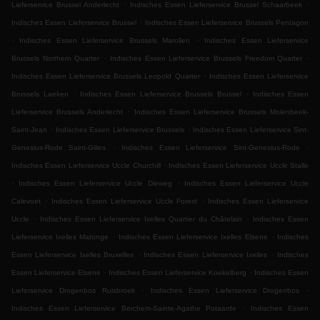
.
.
Lieferservice Brussel Anderlecht
Indisches Essen Lieferservice Brussel Schaarbeek
.
Indisches Essen Lieferservice Brussel
Indisches Essen Lieferservice Brussels Pentagon
.
.
Indisches Essen Lieferservice Brussels Marollen
Indisches Essen Lieferservice
.
.
Brussels Northern Quarter
Indisches Essen Lieferservice Brussels Freedom Quarter
.
Indisches Essen Lieferservice Brussels Leopold Quarter
Indisches Essen Lieferservice
.
.
Brussels Laeken
Indisches Essen Lieferservice Brussels Brussel
Indisches Essen
.
Lieferservice Brussels Anderlecht
Indisches Essen Lieferservice Brussels Molenbeek-
.
.
Saint-Jean
Indisches Essen Lieferservice Brussels
Indisches Essen Lieferservice Sint-
.
.
Genesius-Rode Saint-Gilles
Indisches Essen Lieferservice Sint-Genesius-Rode
.
Indisches Essen Lieferservice Uccle Churchill
Indisches Essen Lieferservice Uccle Stalle
.
.
Indisches Essen Lieferservice Uccle Dieweg
Indisches Essen Lieferservice Uccle
.
.
Calevoet
Indisches Essen Lieferservice Uccle Forest
Indisches Essen Lieferservice
.
.
Uccle
Indisches Essen Lieferservice Ixelles Quartier du Châtelain
Indisches Essen
.
.
Lieferservice Ixelles Matonge
Indisches Essen Lieferservice Ixelles Elsene
Indisches
.
.
Essen Lieferservice Ixelles Bruxelles
Indisches Essen Lieferservice Ixelles
Indisches
.
.
Essen Lieferservice Elsene
Indisches Essen Lieferservice Koekelberg
Indisches Essen
.
.
Lieferservice Drogenbos Ruisbroek
Indisches Essen Lieferservice Drogenbos
.
Indisches Essen Lieferservice Berchem-Sainte-Agathe Potaarde
Indisches Essen