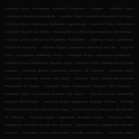
.
Indisches Essen Lieferservice Anderlecht Cureghem / Kuregem
Indisches Essen
.
.
Lieferservice Anderlecht Veeweyde
Indisches Essen Lieferservice Anderlecht La Roue
.
Indisches Essen Lieferservice Anderlecht Vogelenzang
Indisches Essen Lieferservice
.
.
Anderlecht Quartier des Trèfles
Indisches Essen Lieferservice Anderlecht Scherdemael
.
Indisches Essen Lieferservice Anderlecht Moortebeek
Indisches Essen Lieferservice
.
.
Anderlecht Neerpede
Indisches Essen Lieferservice Anderlecht Bon Air
Indisches
.
.
Essen Lieferservice Anderlecht Forest
Indisches Essen Lieferservice Anderlecht
.
Indisches Essen Lieferservice Bruxelles Nord
Indisches Essen Lieferservice Bruxelles
.
.
Dansaert
Indisches Essen Lieferservice Bruxelles Ste Catherine
Indisches Essen
.
Lieferservice Bruxelles Quartier des Quais
Indisches Essen Lieferservice Bruxelles
.
.
Boulevards du Centre
Indisches Essen Lieferservice Bruxelles Saint Jacques
.
Indisches Essen Lieferservice Bruxelles Rue Neuve
Indisches Essen Lieferservice
.
.
Bruxelles Grand Place
Indisches Essen Lieferservice Bruxelles Sablon
Indisches
.
Essen Lieferservice Bruxelles Quartier Royal
Indisches Essen Lieferservice Bruxelles Bd
.
.
de Waterloo
Indisches Essen Lieferservice Bruxelles Louise
Indisches Essen
.
Lieferservice Bruxelles Quartier des Squares
Indisches Essen Lieferservice Bruxelles
.
.
Nord-Est
Indisches Essen Lieferservice Bruxelles Saint-Gilles
Indisches Essen