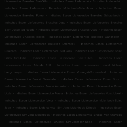
.
.
Lieferservice Bruxelles Sint-Gillis
Indisches Essen Lieferservice Bruxelles Anderlecht
.
Indisches Essen Lieferservice Bruxelles Molenbeek-Saint-Jean
Indisches Essen
.
.
Lieferservice Bruxelles Forest
Indisches Essen Lieferservice Bruxelles Schaerbeek
.
Indisches Essen Lieferservice Bruxelles Jette
Indisches Essen Lieferservice Bruxelles
.
.
Saint-Josse-ten-Noode
Indisches Essen Lieferservice Bruxelles Uccle
Indisches Essen
.
.
Lieferservice Bruxelles Ixelles
Indisches Essen Lieferservice Bruxelles Ganshoren
.
Indisches Essen Lieferservice Bruxelles Etterbeek
Indisches Essen Lieferservice
.
.
Bruxelles
Indisches Essen Lieferservice Sint-Gillis
Indisches Essen Lieferservice Saint-
.
.
Gilles Sint-Gillis
Indisches Essen Lieferservice Saint-Gilles
Indisches Essen
.
Lieferservice Forest Altitude 100
Indisches Essen Lieferservice Forest Molière-
.
.
Longchamps
Indisches Essen Lieferservice Forest Vossegat-Roosendaal
Indisches
.
.
Essen Lieferservice Forest Neerstalle
Indisches Essen Lieferservice Forest Vorst
.
Indisches Essen Lieferservice Forest Anderlecht
Indisches Essen Lieferservice Forest
.
.
.
Uccle
Indisches Essen Lieferservice Forest
Indisches Essen Lieferservice Vorst Ukkel
.
Indisches Essen Lieferservice Vorst
Indisches Essen Lieferservice Molenbeek-Saint-
.
.
Jean
Indisches Essen Lieferservice Sint-Jans-Molenbeek Dilbeek
Indisches Essen
.
Lieferservice Sint-Jans-Molenbeek
Indisches Essen Lieferservice Brussel Van Artevelde
.
.
Indisches Essen Lieferservice Brussel Sint-Joost-ten-Node
Indisches Essen