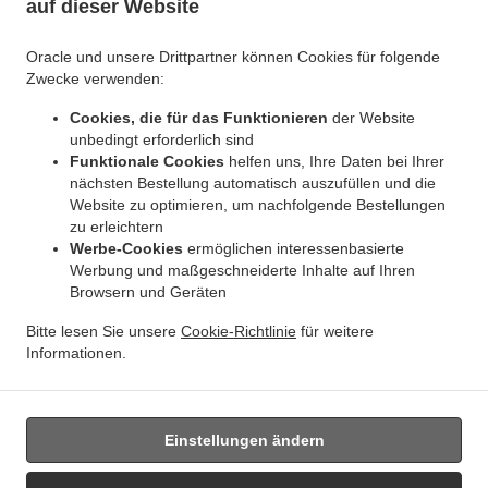
auf dieser Website
.
.
Indisches Essen Lieferservice Jette Ixelles
Indisches Essen Lieferservice Jette
.
Indisches Essen Lieferservice BRUSSELS Forest
Indisches Essen Lieferservice
Oracle und unsere Drittpartner können Cookies für folgende
.
.
Bruxelles | Brussel Bruxelles
Indisches Essen Lieferservice Bruxelles | Brussel
Zwecke verwenden:
.
.
Indisches Essen Lieferservice Asse Zellik
Indisches Essen Lieferservice Asse
Indisches
Cookies, die für das Funktionieren
der Website
.
.
Essen Lieferservice Ukkel
Indisches Essen Lieferservice Dilbeek Groot-Bijgaarden
unbedingt erforderlich sind
.
Indisches Essen Lieferservice Dilbeek Anderlecht
Indisches Essen Lieferservice Dilbeek
Funktionale Cookies
helfen uns, Ihre Daten bei Ihrer
.
.
.
Indisches Essen Lieferservice Beersel Uccle
Indisches Essen Lieferservice Beersel
nächsten Bestellung automatisch auszufüllen und die
.
Website zu optimieren, um nachfolgende Bestellungen
Indisches Essen Lieferservice ワーフェル Bruxelles
Indisches Essen Lieferservice ワーフ
zu erleichtern
.
.
ェル
Indisches Essen Lieferservice Watermael-Boitsfort Boitsfort
Indisches Essen
Werbe-Cookies
ermöglichen interessenbasierte
.
.
Lieferservice Watermael-Boitsfort
Indisches Essen Lieferservice Auderghem Oudergem
Werbung und maßgeschneiderte Inhalte auf Ihren
.
.
Indisches Essen Lieferservice Auderghem
Indisches Essen Lieferservice Oudergem
Browsern und Geräten
.
Indisches Essen Lieferservice Woluwe-Saint-Lambert
Indisches Essen Lieferservice
Bitte lesen Sie unsere
Cookie-Richtlinie
für weitere
.
Woluwe-Saint-Pierre Sint-Pieters-Woluwe
Indisches Essen Lieferservice Woluwe-Saint-
Informationen.
.
.
.
Pierre
Indisches Essen Lieferservice Sint-Pieters-Woluwe
Pizza Lieferservice
Essen
zum mitnehmen und zum Liefern
Einstellungen ändern
Unterstützt von: