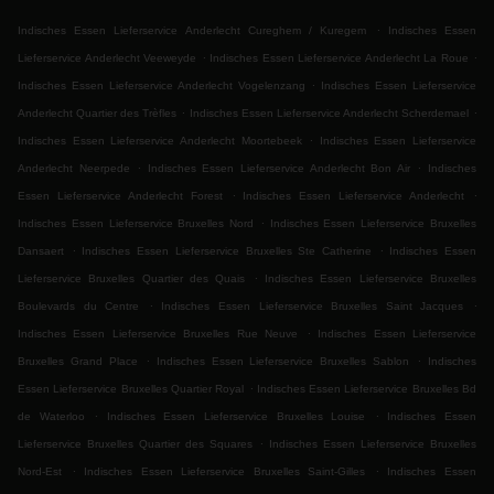
.
Indisches Essen Lieferservice Anderlecht Cureghem / Kuregem
Indisches Essen
.
.
Lieferservice Anderlecht Veeweyde
Indisches Essen Lieferservice Anderlecht La Roue
.
Indisches Essen Lieferservice Anderlecht Vogelenzang
Indisches Essen Lieferservice
.
.
Anderlecht Quartier des Trèfles
Indisches Essen Lieferservice Anderlecht Scherdemael
.
Indisches Essen Lieferservice Anderlecht Moortebeek
Indisches Essen Lieferservice
.
.
Anderlecht Neerpede
Indisches Essen Lieferservice Anderlecht Bon Air
Indisches
.
.
Essen Lieferservice Anderlecht Forest
Indisches Essen Lieferservice Anderlecht
.
Indisches Essen Lieferservice Bruxelles Nord
Indisches Essen Lieferservice Bruxelles
.
.
Dansaert
Indisches Essen Lieferservice Bruxelles Ste Catherine
Indisches Essen
.
Lieferservice Bruxelles Quartier des Quais
Indisches Essen Lieferservice Bruxelles
.
.
Boulevards du Centre
Indisches Essen Lieferservice Bruxelles Saint Jacques
.
Indisches Essen Lieferservice Bruxelles Rue Neuve
Indisches Essen Lieferservice
.
.
Bruxelles Grand Place
Indisches Essen Lieferservice Bruxelles Sablon
Indisches
.
Essen Lieferservice Bruxelles Quartier Royal
Indisches Essen Lieferservice Bruxelles Bd
.
.
de Waterloo
Indisches Essen Lieferservice Bruxelles Louise
Indisches Essen
.
Lieferservice Bruxelles Quartier des Squares
Indisches Essen Lieferservice Bruxelles
.
.
Nord-Est
Indisches Essen Lieferservice Bruxelles Saint-Gilles
Indisches Essen