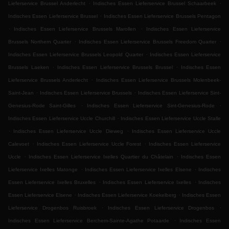
.
.
Lieferservice Brussel Anderlecht
Indisches Essen Lieferservice Brussel Schaarbeek
.
Indisches Essen Lieferservice Brussel
Indisches Essen Lieferservice Brussels Pentagon
.
.
Indisches Essen Lieferservice Brussels Marollen
Indisches Essen Lieferservice
.
.
Brussels Northern Quarter
Indisches Essen Lieferservice Brussels Freedom Quarter
.
Indisches Essen Lieferservice Brussels Leopold Quarter
Indisches Essen Lieferservice
.
.
Brussels Laeken
Indisches Essen Lieferservice Brussels Brussel
Indisches Essen
.
Lieferservice Brussels Anderlecht
Indisches Essen Lieferservice Brussels Molenbeek-
.
.
Saint-Jean
Indisches Essen Lieferservice Brussels
Indisches Essen Lieferservice Sint-
.
.
Genesius-Rode Saint-Gilles
Indisches Essen Lieferservice Sint-Genesius-Rode
.
Indisches Essen Lieferservice Uccle Churchill
Indisches Essen Lieferservice Uccle Stalle
.
.
Indisches Essen Lieferservice Uccle Dieweg
Indisches Essen Lieferservice Uccle
.
.
Calevoet
Indisches Essen Lieferservice Uccle Forest
Indisches Essen Lieferservice
.
.
Uccle
Indisches Essen Lieferservice Ixelles Quartier du Châtelain
Indisches Essen
.
.
Lieferservice Ixelles Matonge
Indisches Essen Lieferservice Ixelles Elsene
Indisches
.
.
Essen Lieferservice Ixelles Bruxelles
Indisches Essen Lieferservice Ixelles
Indisches
.
.
Essen Lieferservice Elsene
Indisches Essen Lieferservice Koekelberg
Indisches Essen
.
.
Lieferservice Drogenbos Ruisbroek
Indisches Essen Lieferservice Drogenbos
.
Indisches Essen Lieferservice Berchem-Sainte-Agathe Potaarde
Indisches Essen