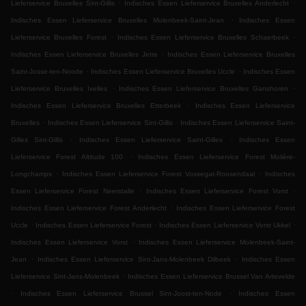
.
.
Lieferservice Bruxelles Sint-Gillis
Indisches Essen Lieferservice Bruxelles Anderlecht
.
Indisches Essen Lieferservice Bruxelles Molenbeek-Saint-Jean
Indisches Essen
.
.
Lieferservice Bruxelles Forest
Indisches Essen Lieferservice Bruxelles Schaerbeek
.
Indisches Essen Lieferservice Bruxelles Jette
Indisches Essen Lieferservice Bruxelles
.
.
Saint-Josse-ten-Noode
Indisches Essen Lieferservice Bruxelles Uccle
Indisches Essen
.
.
Lieferservice Bruxelles Ixelles
Indisches Essen Lieferservice Bruxelles Ganshoren
.
Indisches Essen Lieferservice Bruxelles Etterbeek
Indisches Essen Lieferservice
.
.
Bruxelles
Indisches Essen Lieferservice Sint-Gillis
Indisches Essen Lieferservice Saint-
.
.
Gilles Sint-Gillis
Indisches Essen Lieferservice Saint-Gilles
Indisches Essen
.
Lieferservice Forest Altitude 100
Indisches Essen Lieferservice Forest Molière-
.
.
Longchamps
Indisches Essen Lieferservice Forest Vossegat-Roosendaal
Indisches
.
.
Essen Lieferservice Forest Neerstalle
Indisches Essen Lieferservice Forest Vorst
.
Indisches Essen Lieferservice Forest Anderlecht
Indisches Essen Lieferservice Forest
.
.
.
Uccle
Indisches Essen Lieferservice Forest
Indisches Essen Lieferservice Vorst Ukkel
.
Indisches Essen Lieferservice Vorst
Indisches Essen Lieferservice Molenbeek-Saint-
.
.
Jean
Indisches Essen Lieferservice Sint-Jans-Molenbeek Dilbeek
Indisches Essen
.
Lieferservice Sint-Jans-Molenbeek
Indisches Essen Lieferservice Brussel Van Artevelde
.
.
Indisches Essen Lieferservice Brussel Sint-Joost-ten-Node
Indisches Essen