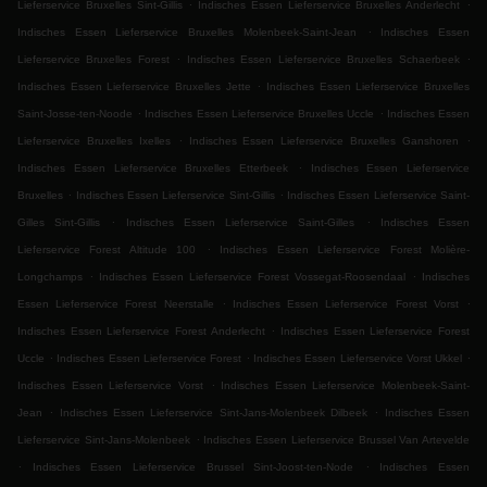
.
.
Lieferservice Bruxelles Sint-Gillis
Indisches Essen Lieferservice Bruxelles Anderlecht
.
Indisches Essen Lieferservice Bruxelles Molenbeek-Saint-Jean
Indisches Essen
.
.
Lieferservice Bruxelles Forest
Indisches Essen Lieferservice Bruxelles Schaerbeek
.
Indisches Essen Lieferservice Bruxelles Jette
Indisches Essen Lieferservice Bruxelles
.
.
Saint-Josse-ten-Noode
Indisches Essen Lieferservice Bruxelles Uccle
Indisches Essen
.
.
Lieferservice Bruxelles Ixelles
Indisches Essen Lieferservice Bruxelles Ganshoren
.
Indisches Essen Lieferservice Bruxelles Etterbeek
Indisches Essen Lieferservice
.
.
Bruxelles
Indisches Essen Lieferservice Sint-Gillis
Indisches Essen Lieferservice Saint-
.
.
Gilles Sint-Gillis
Indisches Essen Lieferservice Saint-Gilles
Indisches Essen
.
Lieferservice Forest Altitude 100
Indisches Essen Lieferservice Forest Molière-
.
.
Longchamps
Indisches Essen Lieferservice Forest Vossegat-Roosendaal
Indisches
.
.
Essen Lieferservice Forest Neerstalle
Indisches Essen Lieferservice Forest Vorst
.
Indisches Essen Lieferservice Forest Anderlecht
Indisches Essen Lieferservice Forest
.
.
.
Uccle
Indisches Essen Lieferservice Forest
Indisches Essen Lieferservice Vorst Ukkel
.
Indisches Essen Lieferservice Vorst
Indisches Essen Lieferservice Molenbeek-Saint-
.
.
Jean
Indisches Essen Lieferservice Sint-Jans-Molenbeek Dilbeek
Indisches Essen
.
Lieferservice Sint-Jans-Molenbeek
Indisches Essen Lieferservice Brussel Van Artevelde
.
.
Indisches Essen Lieferservice Brussel Sint-Joost-ten-Node
Indisches Essen