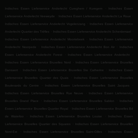
.
Indisches Essen Lieferservice Anderlecht Cureghem / Kuregem
Indisches Essen
.
.
Lieferservice Anderlecht Veeweyde
Indisches Essen Lieferservice Anderlecht La Roue
.
Indisches Essen Lieferservice Anderlecht Vogelenzang
Indisches Essen Lieferservice
.
.
Anderlecht Quartier des Trèfles
Indisches Essen Lieferservice Anderlecht Scherdemael
.
Indisches Essen Lieferservice Anderlecht Moortebeek
Indisches Essen Lieferservice
.
.
Anderlecht Neerpede
Indisches Essen Lieferservice Anderlecht Bon Air
Indisches
.
.
Essen Lieferservice Anderlecht Forest
Indisches Essen Lieferservice Anderlecht
.
Indisches Essen Lieferservice Bruxelles Nord
Indisches Essen Lieferservice Bruxelles
.
.
Dansaert
Indisches Essen Lieferservice Bruxelles Ste Catherine
Indisches Essen
.
Lieferservice Bruxelles Quartier des Quais
Indisches Essen Lieferservice Bruxelles
.
.
Boulevards du Centre
Indisches Essen Lieferservice Bruxelles Saint Jacques
.
Indisches Essen Lieferservice Bruxelles Rue Neuve
Indisches Essen Lieferservice
.
.
Bruxelles Grand Place
Indisches Essen Lieferservice Bruxelles Sablon
Indisches
.
Essen Lieferservice Bruxelles Quartier Royal
Indisches Essen Lieferservice Bruxelles Bd
.
.
de Waterloo
Indisches Essen Lieferservice Bruxelles Louise
Indisches Essen
.
Lieferservice Bruxelles Quartier des Squares
Indisches Essen Lieferservice Bruxelles
.
.
Nord-Est
Indisches Essen Lieferservice Bruxelles Saint-Gilles
Indisches Essen