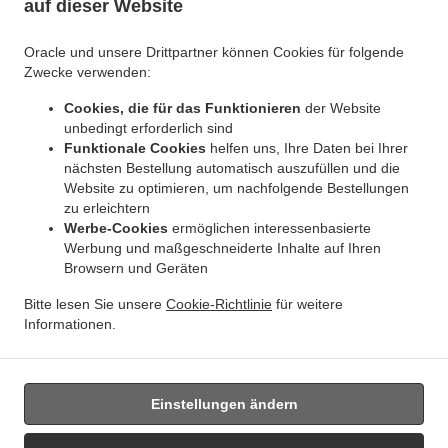
auf dieser Website
.
.
Indisches Essen Lieferservice Jette Ixelles
Indisches Essen Lieferservice Jette
.
Indisches Essen Lieferservice BRUSSELS Forest
Indisches Essen Lieferservice
Oracle und unsere Drittpartner können Cookies für folgende
.
.
Bruxelles | Brussel Bruxelles
Indisches Essen Lieferservice Bruxelles | Brussel
Zwecke verwenden:
.
.
Indisches Essen Lieferservice Asse Zellik
Indisches Essen Lieferservice Asse
Indisches
Cookies, die für das Funktionieren
der Website
.
.
Essen Lieferservice Ukkel
Indisches Essen Lieferservice Dilbeek Groot-Bijgaarden
unbedingt erforderlich sind
.
Indisches Essen Lieferservice Dilbeek Anderlecht
Indisches Essen Lieferservice Dilbeek
Funktionale Cookies
helfen uns, Ihre Daten bei Ihrer
.
.
.
Indisches Essen Lieferservice Beersel Uccle
Indisches Essen Lieferservice Beersel
nächsten Bestellung automatisch auszufüllen und die
.
Website zu optimieren, um nachfolgende Bestellungen
Indisches Essen Lieferservice ワーフェル Bruxelles
Indisches Essen Lieferservice ワーフ
zu erleichtern
.
.
ェル
Indisches Essen Lieferservice Watermael-Boitsfort Boitsfort
Indisches Essen
Werbe-Cookies
ermöglichen interessenbasierte
.
.
Lieferservice Watermael-Boitsfort
Indisches Essen Lieferservice Auderghem Oudergem
Werbung und maßgeschneiderte Inhalte auf Ihren
.
.
Indisches Essen Lieferservice Auderghem
Indisches Essen Lieferservice Oudergem
Browsern und Geräten
.
Indisches Essen Lieferservice Woluwe-Saint-Lambert
Indisches Essen Lieferservice
Bitte lesen Sie unsere
Cookie-Richtlinie
für weitere
.
Woluwe-Saint-Pierre Sint-Pieters-Woluwe
Indisches Essen Lieferservice Woluwe-Saint-
Informationen.
.
.
.
Pierre
Indisches Essen Lieferservice Sint-Pieters-Woluwe
Pizza Lieferservice
Essen
zum mitnehmen und zum Liefern
Einstellungen ändern
Unterstützt von: