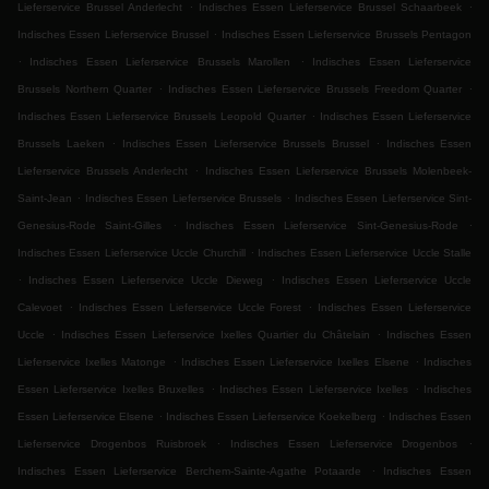
.
.
Lieferservice Brussel Anderlecht
Indisches Essen Lieferservice Brussel Schaarbeek
.
Indisches Essen Lieferservice Brussel
Indisches Essen Lieferservice Brussels Pentagon
.
.
Indisches Essen Lieferservice Brussels Marollen
Indisches Essen Lieferservice
.
.
Brussels Northern Quarter
Indisches Essen Lieferservice Brussels Freedom Quarter
.
Indisches Essen Lieferservice Brussels Leopold Quarter
Indisches Essen Lieferservice
.
.
Brussels Laeken
Indisches Essen Lieferservice Brussels Brussel
Indisches Essen
.
Lieferservice Brussels Anderlecht
Indisches Essen Lieferservice Brussels Molenbeek-
.
.
Saint-Jean
Indisches Essen Lieferservice Brussels
Indisches Essen Lieferservice Sint-
.
.
Genesius-Rode Saint-Gilles
Indisches Essen Lieferservice Sint-Genesius-Rode
.
Indisches Essen Lieferservice Uccle Churchill
Indisches Essen Lieferservice Uccle Stalle
.
.
Indisches Essen Lieferservice Uccle Dieweg
Indisches Essen Lieferservice Uccle
.
.
Calevoet
Indisches Essen Lieferservice Uccle Forest
Indisches Essen Lieferservice
.
.
Uccle
Indisches Essen Lieferservice Ixelles Quartier du Châtelain
Indisches Essen
.
.
Lieferservice Ixelles Matonge
Indisches Essen Lieferservice Ixelles Elsene
Indisches
.
.
Essen Lieferservice Ixelles Bruxelles
Indisches Essen Lieferservice Ixelles
Indisches
.
.
Essen Lieferservice Elsene
Indisches Essen Lieferservice Koekelberg
Indisches Essen
.
.
Lieferservice Drogenbos Ruisbroek
Indisches Essen Lieferservice Drogenbos
.
Indisches Essen Lieferservice Berchem-Sainte-Agathe Potaarde
Indisches Essen