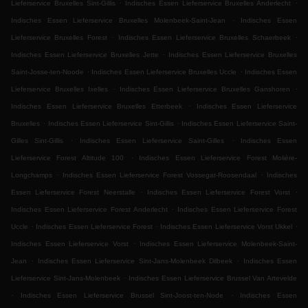
.
.
Lieferservice Bruxelles Sint-Gillis
Indisches Essen Lieferservice Bruxelles Anderlecht
.
Indisches Essen Lieferservice Bruxelles Molenbeek-Saint-Jean
Indisches Essen
.
.
Lieferservice Bruxelles Forest
Indisches Essen Lieferservice Bruxelles Schaerbeek
.
Indisches Essen Lieferservice Bruxelles Jette
Indisches Essen Lieferservice Bruxelles
.
.
Saint-Josse-ten-Noode
Indisches Essen Lieferservice Bruxelles Uccle
Indisches Essen
.
.
Lieferservice Bruxelles Ixelles
Indisches Essen Lieferservice Bruxelles Ganshoren
.
Indisches Essen Lieferservice Bruxelles Etterbeek
Indisches Essen Lieferservice
.
.
Bruxelles
Indisches Essen Lieferservice Sint-Gillis
Indisches Essen Lieferservice Saint-
.
.
Gilles Sint-Gillis
Indisches Essen Lieferservice Saint-Gilles
Indisches Essen
.
Lieferservice Forest Altitude 100
Indisches Essen Lieferservice Forest Molière-
.
.
Longchamps
Indisches Essen Lieferservice Forest Vossegat-Roosendaal
Indisches
.
.
Essen Lieferservice Forest Neerstalle
Indisches Essen Lieferservice Forest Vorst
.
Indisches Essen Lieferservice Forest Anderlecht
Indisches Essen Lieferservice Forest
.
.
.
Uccle
Indisches Essen Lieferservice Forest
Indisches Essen Lieferservice Vorst Ukkel
.
Indisches Essen Lieferservice Vorst
Indisches Essen Lieferservice Molenbeek-Saint-
.
.
Jean
Indisches Essen Lieferservice Sint-Jans-Molenbeek Dilbeek
Indisches Essen
.
Lieferservice Sint-Jans-Molenbeek
Indisches Essen Lieferservice Brussel Van Artevelde
.
.
Indisches Essen Lieferservice Brussel Sint-Joost-ten-Node
Indisches Essen