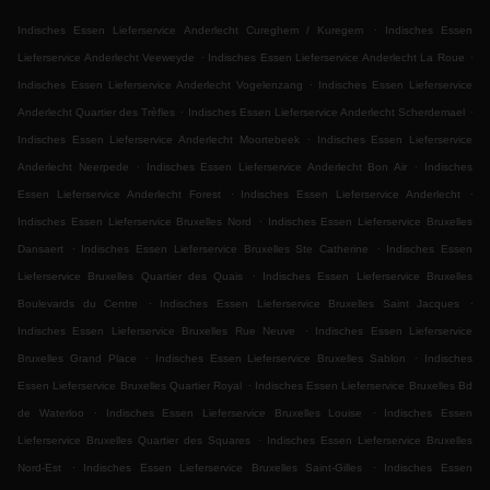
.
Indisches Essen Lieferservice Anderlecht Cureghem / Kuregem
Indisches Essen
.
.
Lieferservice Anderlecht Veeweyde
Indisches Essen Lieferservice Anderlecht La Roue
.
Indisches Essen Lieferservice Anderlecht Vogelenzang
Indisches Essen Lieferservice
.
.
Anderlecht Quartier des Trèfles
Indisches Essen Lieferservice Anderlecht Scherdemael
.
Indisches Essen Lieferservice Anderlecht Moortebeek
Indisches Essen Lieferservice
.
.
Anderlecht Neerpede
Indisches Essen Lieferservice Anderlecht Bon Air
Indisches
.
.
Essen Lieferservice Anderlecht Forest
Indisches Essen Lieferservice Anderlecht
.
Indisches Essen Lieferservice Bruxelles Nord
Indisches Essen Lieferservice Bruxelles
.
.
Dansaert
Indisches Essen Lieferservice Bruxelles Ste Catherine
Indisches Essen
.
Lieferservice Bruxelles Quartier des Quais
Indisches Essen Lieferservice Bruxelles
.
.
Boulevards du Centre
Indisches Essen Lieferservice Bruxelles Saint Jacques
.
Indisches Essen Lieferservice Bruxelles Rue Neuve
Indisches Essen Lieferservice
.
.
Bruxelles Grand Place
Indisches Essen Lieferservice Bruxelles Sablon
Indisches
.
Essen Lieferservice Bruxelles Quartier Royal
Indisches Essen Lieferservice Bruxelles Bd
.
.
de Waterloo
Indisches Essen Lieferservice Bruxelles Louise
Indisches Essen
.
Lieferservice Bruxelles Quartier des Squares
Indisches Essen Lieferservice Bruxelles
.
.
Nord-Est
Indisches Essen Lieferservice Bruxelles Saint-Gilles
Indisches Essen