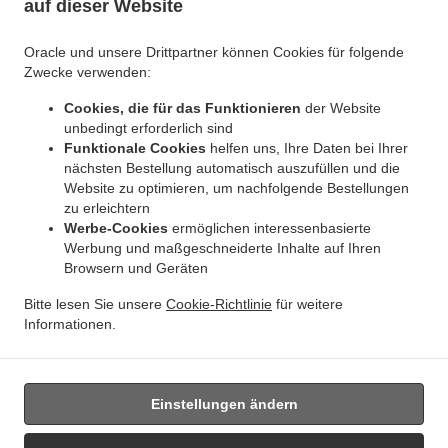
auf dieser Website
.
.
Indisches Essen Lieferservice Jette Ixelles
Indisches Essen Lieferservice Jette
.
Indisches Essen Lieferservice BRUSSELS Forest
Indisches Essen Lieferservice
Oracle und unsere Drittpartner können Cookies für folgende
.
.
Bruxelles | Brussel Bruxelles
Indisches Essen Lieferservice Bruxelles | Brussel
Zwecke verwenden:
.
.
Indisches Essen Lieferservice Asse Zellik
Indisches Essen Lieferservice Asse
Indisches
Cookies, die für das Funktionieren
der Website
.
.
Essen Lieferservice Ukkel
Indisches Essen Lieferservice Dilbeek Groot-Bijgaarden
unbedingt erforderlich sind
.
Indisches Essen Lieferservice Dilbeek Anderlecht
Indisches Essen Lieferservice Dilbeek
Funktionale Cookies
helfen uns, Ihre Daten bei Ihrer
.
.
.
Indisches Essen Lieferservice Beersel Uccle
Indisches Essen Lieferservice Beersel
nächsten Bestellung automatisch auszufüllen und die
.
Website zu optimieren, um nachfolgende Bestellungen
Indisches Essen Lieferservice ワーフェル Bruxelles
Indisches Essen Lieferservice ワーフ
zu erleichtern
.
.
ェル
Indisches Essen Lieferservice Watermael-Boitsfort Boitsfort
Indisches Essen
Werbe-Cookies
ermöglichen interessenbasierte
.
.
Lieferservice Watermael-Boitsfort
Indisches Essen Lieferservice Auderghem Oudergem
Werbung und maßgeschneiderte Inhalte auf Ihren
.
.
Indisches Essen Lieferservice Auderghem
Indisches Essen Lieferservice Oudergem
Browsern und Geräten
.
Indisches Essen Lieferservice Woluwe-Saint-Lambert
Indisches Essen Lieferservice
Bitte lesen Sie unsere
Cookie-Richtlinie
für weitere
.
Woluwe-Saint-Pierre Sint-Pieters-Woluwe
Indisches Essen Lieferservice Woluwe-Saint-
Informationen.
.
.
.
Pierre
Indisches Essen Lieferservice Sint-Pieters-Woluwe
Pizza Lieferservice
Essen
zum mitnehmen und zum Liefern
Einstellungen ändern
Unterstützt von: