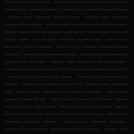
.
.
Lieferservice Brussel Anderlecht
Indisches Essen Lieferservice Brussel Schaarbeek
.
Indisches Essen Lieferservice Brussel
Indisches Essen Lieferservice Brussels Pentagon
.
.
Indisches Essen Lieferservice Brussels Marollen
Indisches Essen Lieferservice
.
.
Brussels Northern Quarter
Indisches Essen Lieferservice Brussels Freedom Quarter
.
Indisches Essen Lieferservice Brussels Leopold Quarter
Indisches Essen Lieferservice
.
.
Brussels Laeken
Indisches Essen Lieferservice Brussels Brussel
Indisches Essen
.
Lieferservice Brussels Anderlecht
Indisches Essen Lieferservice Brussels Molenbeek-
.
.
Saint-Jean
Indisches Essen Lieferservice Brussels
Indisches Essen Lieferservice Sint-
.
.
Genesius-Rode Saint-Gilles
Indisches Essen Lieferservice Sint-Genesius-Rode
.
Indisches Essen Lieferservice Uccle Churchill
Indisches Essen Lieferservice Uccle Stalle
.
.
Indisches Essen Lieferservice Uccle Dieweg
Indisches Essen Lieferservice Uccle
.
.
Calevoet
Indisches Essen Lieferservice Uccle Forest
Indisches Essen Lieferservice
.
.
Uccle
Indisches Essen Lieferservice Ixelles Quartier du Châtelain
Indisches Essen
.
.
Lieferservice Ixelles Matonge
Indisches Essen Lieferservice Ixelles Elsene
Indisches
.
.
Essen Lieferservice Ixelles Bruxelles
Indisches Essen Lieferservice Ixelles
Indisches
.
.
Essen Lieferservice Elsene
Indisches Essen Lieferservice Koekelberg
Indisches Essen
.
.
Lieferservice Drogenbos Ruisbroek
Indisches Essen Lieferservice Drogenbos
.
Indisches Essen Lieferservice Berchem-Sainte-Agathe Potaarde
Indisches Essen