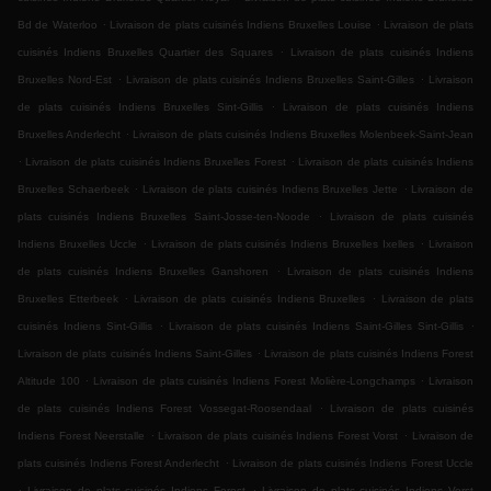
.
.
Bd de Waterloo
Livraison de plats cuisinés Indiens Bruxelles Louise
Livraison de plats
.
cuisinés Indiens Bruxelles Quartier des Squares
Livraison de plats cuisinés Indiens
.
.
Bruxelles Nord-Est
Livraison de plats cuisinés Indiens Bruxelles Saint-Gilles
Livraison
.
de plats cuisinés Indiens Bruxelles Sint-Gillis
Livraison de plats cuisinés Indiens
.
Bruxelles Anderlecht
Livraison de plats cuisinés Indiens Bruxelles Molenbeek-Saint-Jean
.
.
Livraison de plats cuisinés Indiens Bruxelles Forest
Livraison de plats cuisinés Indiens
.
.
Bruxelles Schaerbeek
Livraison de plats cuisinés Indiens Bruxelles Jette
Livraison de
.
plats cuisinés Indiens Bruxelles Saint-Josse-ten-Noode
Livraison de plats cuisinés
.
.
Indiens Bruxelles Uccle
Livraison de plats cuisinés Indiens Bruxelles Ixelles
Livraison
.
de plats cuisinés Indiens Bruxelles Ganshoren
Livraison de plats cuisinés Indiens
.
.
Bruxelles Etterbeek
Livraison de plats cuisinés Indiens Bruxelles
Livraison de plats
.
.
cuisinés Indiens Sint-Gillis
Livraison de plats cuisinés Indiens Saint-Gilles Sint-Gillis
.
Livraison de plats cuisinés Indiens Saint-Gilles
Livraison de plats cuisinés Indiens Forest
.
.
Altitude 100
Livraison de plats cuisinés Indiens Forest Molière-Longchamps
Livraison
.
de plats cuisinés Indiens Forest Vossegat-Roosendaal
Livraison de plats cuisinés
.
.
Indiens Forest Neerstalle
Livraison de plats cuisinés Indiens Forest Vorst
Livraison de
.
plats cuisinés Indiens Forest Anderlecht
Livraison de plats cuisinés Indiens Forest Uccle
.
.
Livraison de plats cuisinés Indiens Forest
Livraison de plats cuisinés Indiens Vorst