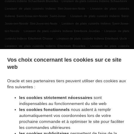
.
.
cuisinés Indiens Schaerbeek Bruxelles
Livraison de plats cuisinés Indiens Schaerbeek
.
Livraison de plats cuisinés Indiens Sint-Joost-ten-Node
Livraison de plats cuisinés
.
Indiens Saint-Josse-ten-Noode Saint-Josse
Livraison de plats cuisinés Indiens Saint-
.
Josse-ten-Noode Sint-Joost-ten-Node
Livraison de plats cuisinés Indiens Saint-Josse-
.
.
ten-Noode
Livraison de plats cuisinés Indiens Etterbeek Jourdan
Livraison de plats
.
.
cuisinés Indiens Etterbeek Chasse
Livraison de plats cuisinés Indiens Etterbeek Uccle
.
Livraison de plats cuisinés Indiens Etterbeek Bruxelles
Livraison de plats cuisinés
.
.
Indiens Etterbeek
Livraison de plats cuisinés Indiens Ganshoren
Livraison de plats
Vos choix concernant les cookies sur ce site
.
.
cuisinés Indiens Jette Ixelles
Livraison de plats cuisinés Indiens Jette
Livraison de
web
.
plats cuisinés Indiens BRUSSELS Forest
Livraison de plats cuisinés Indiens Bruxelles |
.
.
Brussel Bruxelles
Livraison de plats cuisinés Indiens Bruxelles | Brussel
Livraison de
Oracle et ses partenaires tiers peuvent utiliser des cookies aux
.
.
plats cuisinés Indiens Asse Zellik
Livraison de plats cuisinés Indiens Asse
Livraison de
fins suivantes :
.
plats cuisinés Indiens Ukkel
Livraison de plats cuisinés Indiens Dilbeek Groot-Bijgaarden
les cookies strictement nécessaires
sont
.
.
Livraison de plats cuisinés Indiens Dilbeek Anderlecht
Livraison de plats cuisinés
indispensables au fonctionnement du site web
.
.
Indiens Dilbeek
Livraison de plats cuisinés Indiens Beersel Uccle
Livraison de plats
les cookies fonctionnels
nous aident à remplir
.
.
cuisinés Indiens Beersel
Livraison de plats cuisinés Indiens ワーフェル Bruxelles
automatiquement vos coordonnées lors de votre
.
prochaine commande et à optimiser le site pour faciliter
Livraison de plats cuisinés Indiens ワーフェル
Livraison de plats cuisinés Indiens
les commandes ultérieures
.
.
Watermael-Boitsfort Boitsfort
Livraison de plats cuisinés Indiens Watermael-Boitsfort
les cookies publicitaires
permettent de faire de la