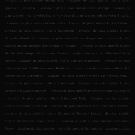
Livraison de plats cuisinés Indiens Uccle
Livraison de plats cuisinés Indiens Ixelles
.
.
Quartier du Châtelain
Livraison de plats cuisinés Indiens Ixelles Matonge
Livraison de
.
plats cuisinés Indiens Ixelles Elsene
Livraison de plats cuisinés Indiens Ixelles Bruxelles
.
.
.
Livraison de plats cuisinés Indiens Ixelles
Livraison de plats cuisinés Indiens Elsene
.
Livraison de plats cuisinés Indiens Koekelberg
Livraison de plats cuisinés Indiens
.
.
Drogenbos Ruisbroek
Livraison de plats cuisinés Indiens Drogenbos
Livraison de plats
.
cuisinés Indiens Berchem-Sainte-Agathe Potaarde
Livraison de plats cuisinés Indiens
.
Berchem-Sainte-Agathe Ganshoren
Livraison de plats cuisinés Indiens Berchem-Sainte-
.
.
Agathe
Livraison de plats cuisinés Indiens Sint-Agatha-Berchem
Livraison de plats
.
cuisinés Indiens Sint-Pieters-Leeuw Ruisbroek
Livraison de plats cuisinés Indiens Sint-
.
.
Pieters-Leeuw Vlezenbeek
Livraison de plats cuisinés Indiens Sint-Pieters-Leeuw
.
Livraison de plats cuisinés Indiens Schaarbeek
Livraison de plats cuisinés Indiens
.
Schaerbeek Quartier Brabant
Livraison de plats cuisinés Indiens Schaerbeek Collignon
.
.
Livraison de plats cuisinés Indiens Schaerbeek Dailly
Livraison de plats cuisinés
.
.
Indiens Schaerbeek Josaphat
Livraison de plats cuisinés Indiens Schaerbeek Helmet
.
Livraison de plats cuisinés Indiens Schaerbeek Terdelt
Livraison de plats cuisinés
.
Indiens Schaerbeek Flower District
Livraison de plats cuisinés Indiens Schaerbeek
.
.
Plasky
Livraison de plats cuisinés Indiens Schaerbeek Schaarbeek
Livraison de plats