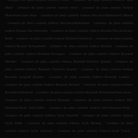
.
.
Ukkel
Livraison de plats cuisinés Indiens Vorst
Livraison de plats cuisinés Indiens
.
Molenbeek-Saint-Jean
Livraison de plats cuisinés Indiens Sint-Jans-Molenbeek Dilbeek
.
.
Livraison de plats cuisinés Indiens Sint-Jans-Molenbeek
Livraison de plats cuisinés
.
Indiens Brussel Van Artevelde
Livraison de plats cuisinés Indiens Brussel Sint-Joost-ten-
.
.
Node
Livraison de plats cuisinés Indiens Brussel Anderlecht
Livraison de plats cuisinés
.
.
Indiens Brussel Schaarbeek
Livraison de plats cuisinés Indiens Brussel
Livraison de
.
plats cuisinés Indiens Brussels Pentagon
Livraison de plats cuisinés Indiens Brussels
.
.
Marollen
Livraison de plats cuisinés Indiens Brussels Northern Quarter
Livraison de
.
plats cuisinés Indiens Brussels Freedom Quarter
Livraison de plats cuisinés Indiens
.
.
Brussels Leopold Quarter
Livraison de plats cuisinés Indiens Brussels Laeken
.
Livraison de plats cuisinés Indiens Brussels Brussel
Livraison de plats cuisinés Indiens
.
.
Brussels Anderlecht
Livraison de plats cuisinés Indiens Brussels Molenbeek-Saint-Jean
.
Livraison de plats cuisinés Indiens Brussels
Livraison de plats cuisinés Indiens Sint-
.
.
Genesius-Rode Saint-Gilles
Livraison de plats cuisinés Indiens Sint-Genesius-Rode
.
Livraison de plats cuisinés Indiens Uccle Churchill
Livraison de plats cuisinés Indiens
.
.
Uccle Stalle
Livraison de plats cuisinés Indiens Uccle Dieweg
Livraison de plats
.
.
cuisinés Indiens Uccle Calevoet
Livraison de plats cuisinés Indiens Uccle Forest
.