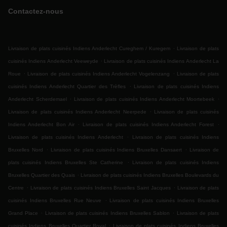
Contactez-nous
.
Livraison de plats cuisinés Indiens Anderlecht Cureghem / Kuregem
Livraison de plats
.
cuisinés Indiens Anderlecht Veeweyde
Livraison de plats cuisinés Indiens Anderlecht La
.
.
Roue
Livraison de plats cuisinés Indiens Anderlecht Vogelenzang
Livraison de plats
.
cuisinés Indiens Anderlecht Quartier des Trèfles
Livraison de plats cuisinés Indiens
.
.
Anderlecht Scherdemael
Livraison de plats cuisinés Indiens Anderlecht Moortebeek
.
Livraison de plats cuisinés Indiens Anderlecht Neerpede
Livraison de plats cuisinés
.
.
Indiens Anderlecht Bon Air
Livraison de plats cuisinés Indiens Anderlecht Forest
.
Livraison de plats cuisinés Indiens Anderlecht
Livraison de plats cuisinés Indiens
.
.
Bruxelles Nord
Livraison de plats cuisinés Indiens Bruxelles Dansaert
Livraison de
.
plats cuisinés Indiens Bruxelles Ste Catherine
Livraison de plats cuisinés Indiens
.
Bruxelles Quartier des Quais
Livraison de plats cuisinés Indiens Bruxelles Boulevards du
.
.
Centre
Livraison de plats cuisinés Indiens Bruxelles Saint Jacques
Livraison de plats
.
cuisinés Indiens Bruxelles Rue Neuve
Livraison de plats cuisinés Indiens Bruxelles
.
.
Grand Place
Livraison de plats cuisinés Indiens Bruxelles Sablon
Livraison de plats
.
cuisinés Indiens Bruxelles Quartier Royal
Livraison de plats cuisinés Indiens Bruxelles