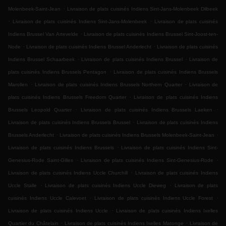
.
Molenbeek-Saint-Jean
Livraison de plats cuisinés Indiens Sint-Jans-Molenbeek Dilbeek
.
.
Livraison de plats cuisinés Indiens Sint-Jans-Molenbeek
Livraison de plats cuisinés
.
Indiens Brussel Van Artevelde
Livraison de plats cuisinés Indiens Brussel Sint-Joost-ten-
.
.
Node
Livraison de plats cuisinés Indiens Brussel Anderlecht
Livraison de plats cuisinés
.
.
Indiens Brussel Schaarbeek
Livraison de plats cuisinés Indiens Brussel
Livraison de
.
plats cuisinés Indiens Brussels Pentagon
Livraison de plats cuisinés Indiens Brussels
.
.
Marollen
Livraison de plats cuisinés Indiens Brussels Northern Quarter
Livraison de
.
plats cuisinés Indiens Brussels Freedom Quarter
Livraison de plats cuisinés Indiens
.
.
Brussels Leopold Quarter
Livraison de plats cuisinés Indiens Brussels Laeken
.
Livraison de plats cuisinés Indiens Brussels Brussel
Livraison de plats cuisinés Indiens
.
.
Brussels Anderlecht
Livraison de plats cuisinés Indiens Brussels Molenbeek-Saint-Jean
.
Livraison de plats cuisinés Indiens Brussels
Livraison de plats cuisinés Indiens Sint-
.
.
Genesius-Rode Saint-Gilles
Livraison de plats cuisinés Indiens Sint-Genesius-Rode
.
Livraison de plats cuisinés Indiens Uccle Churchill
Livraison de plats cuisinés Indiens
.
.
Uccle Stalle
Livraison de plats cuisinés Indiens Uccle Dieweg
Livraison de plats
.
.
cuisinés Indiens Uccle Calevoet
Livraison de plats cuisinés Indiens Uccle Forest
.
Livraison de plats cuisinés Indiens Uccle
Livraison de plats cuisinés Indiens Ixelles
.
.
Quartier du Châtelain
Livraison de plats cuisinés Indiens Ixelles Matonge
Livraison de