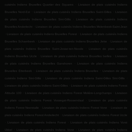
.
cuisinés Indiens Bruxelles Quartier des Squares
Livraison de plats cuisinés Indiens
.
.
Bruxelles Nord-Est
Livraison de plats cuisinés Indiens Bruxelles Saint-Gilles
Livraison
.
de plats cuisinés Indiens Bruxelles Sint-Gillis
Livraison de plats cuisinés Indiens
.
Bruxelles Anderlecht
Livraison de plats cuisinés Indiens Bruxelles Molenbeek-Saint-Jean
.
.
Livraison de plats cuisinés Indiens Bruxelles Forest
Livraison de plats cuisinés Indiens
.
.
Bruxelles Schaerbeek
Livraison de plats cuisinés Indiens Bruxelles Jette
Livraison de
.
plats cuisinés Indiens Bruxelles Saint-Josse-ten-Noode
Livraison de plats cuisinés
.
.
Indiens Bruxelles Uccle
Livraison de plats cuisinés Indiens Bruxelles Ixelles
Livraison
.
de plats cuisinés Indiens Bruxelles Ganshoren
Livraison de plats cuisinés Indiens
.
.
Bruxelles Etterbeek
Livraison de plats cuisinés Indiens Bruxelles
Livraison de plats
.
.
cuisinés Indiens Sint-Gillis
Livraison de plats cuisinés Indiens Saint-Gilles Sint-Gillis
.
Livraison de plats cuisinés Indiens Saint-Gilles
Livraison de plats cuisinés Indiens Forest
.
.
Altitude 100
Livraison de plats cuisinés Indiens Forest Molière-Longchamps
Livraison
.
de plats cuisinés Indiens Forest Vossegat-Roosendaal
Livraison de plats cuisinés
.
.
Indiens Forest Neerstalle
Livraison de plats cuisinés Indiens Forest Vorst
Livraison de
.
plats cuisinés Indiens Forest Anderlecht
Livraison de plats cuisinés Indiens Forest Uccle
.
.
Livraison de plats cuisinés Indiens Forest
Livraison de plats cuisinés Indiens Vorst
.
.
Ukkel
Livraison de plats cuisinés Indiens Vorst
Livraison de plats cuisinés Indiens