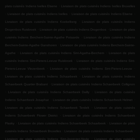
.
plats cuisinés Indiens Ixelles Elsene
Livraison de plats cuisinés Indiens Ixelles Bruxelles
.
.
.
Livraison de plats cuisinés Indiens Ixelles
Livraison de plats cuisinés Indiens Elsene
.
Livraison de plats cuisinés Indiens Koekelberg
Livraison de plats cuisinés Indiens
.
.
Drogenbos Ruisbroek
Livraison de plats cuisinés Indiens Drogenbos
Livraison de plats
.
cuisinés Indiens Berchem-Sainte-Agathe Potaarde
Livraison de plats cuisinés Indiens
.
Berchem-Sainte-Agathe Ganshoren
Livraison de plats cuisinés Indiens Berchem-Sainte-
.
.
Agathe
Livraison de plats cuisinés Indiens Sint-Agatha-Berchem
Livraison de plats
.
cuisinés Indiens Sint-Pieters-Leeuw Ruisbroek
Livraison de plats cuisinés Indiens Sint-
.
.
Pieters-Leeuw Vlezenbeek
Livraison de plats cuisinés Indiens Sint-Pieters-Leeuw
.
Livraison de plats cuisinés Indiens Schaarbeek
Livraison de plats cuisinés Indiens
.
Schaerbeek Quartier Brabant
Livraison de plats cuisinés Indiens Schaerbeek Collignon
.
.
Livraison de plats cuisinés Indiens Schaerbeek Dailly
Livraison de plats cuisinés
.
.
Indiens Schaerbeek Josaphat
Livraison de plats cuisinés Indiens Schaerbeek Helmet
.
Livraison de plats cuisinés Indiens Schaerbeek Terdelt
Livraison de plats cuisinés
.
Indiens Schaerbeek Flower District
Livraison de plats cuisinés Indiens Schaerbeek
.
.
Plasky
Livraison de plats cuisinés Indiens Schaerbeek Schaarbeek
Livraison de plats
.
.
cuisinés Indiens Schaerbeek Bruxelles
Livraison de plats cuisinés Indiens Schaerbeek
.
Livraison de plats cuisinés Indiens Sint-Joost-ten-Node
Livraison de plats cuisinés