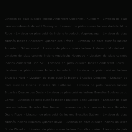
.
Livraison de plats cuisinés Indiens Anderlecht Cureghem / Kuregem
Livraison de plats
.
cuisinés Indiens Anderlecht Veeweyde
Livraison de plats cuisinés Indiens Anderlecht La
.
.
Roue
Livraison de plats cuisinés Indiens Anderlecht Vogelenzang
Livraison de plats
.
cuisinés Indiens Anderlecht Quartier des Trèfles
Livraison de plats cuisinés Indiens
.
.
Anderlecht Scherdemael
Livraison de plats cuisinés Indiens Anderlecht Moortebeek
.
Livraison de plats cuisinés Indiens Anderlecht Neerpede
Livraison de plats cuisinés
.
.
Indiens Anderlecht Bon Air
Livraison de plats cuisinés Indiens Anderlecht Forest
.
Livraison de plats cuisinés Indiens Anderlecht
Livraison de plats cuisinés Indiens
.
.
Bruxelles Nord
Livraison de plats cuisinés Indiens Bruxelles Dansaert
Livraison de
.
plats cuisinés Indiens Bruxelles Ste Catherine
Livraison de plats cuisinés Indiens
.
Bruxelles Quartier des Quais
Livraison de plats cuisinés Indiens Bruxelles Boulevards du
.
.
Centre
Livraison de plats cuisinés Indiens Bruxelles Saint Jacques
Livraison de plats
.
cuisinés Indiens Bruxelles Rue Neuve
Livraison de plats cuisinés Indiens Bruxelles
.
.
Grand Place
Livraison de plats cuisinés Indiens Bruxelles Sablon
Livraison de plats
.
cuisinés Indiens Bruxelles Quartier Royal
Livraison de plats cuisinés Indiens Bruxelles
.
.
Bd de Waterloo
Livraison de plats cuisinés Indiens Bruxelles Louise
Livraison de plats