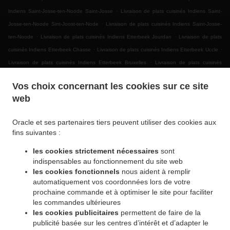
.
Indiens Saint-Josse-ten-Noode Saint-Josse
Livraison de plats cuisinés Indiens Saint-
.
Josse-ten-Noode Sint-Joost-ten-Node
Livraison de plats cuisinés Indiens Saint-Josse-
.
.
ten-Noode
Livraison de plats cuisinés Indiens Etterbeek Jourdan
Livraison de plats
.
.
cuisinés Indiens Etterbeek Chasse
Livraison de plats cuisinés Indiens Etterbeek Uccle
.
Livraison de plats cuisinés Indiens Etterbeek Bruxelles
Livraison de plats cuisinés
.
.
Indiens Etterbeek
Livraison de plats cuisinés Indiens Ganshoren
Livraison de plats
Vos choix concernant les cookies sur ce site
.
.
cuisinés Indiens Jette Ixelles
Livraison de plats cuisinés Indiens Jette
Livraison de
web
.
plats cuisinés Indiens BRUSSELS Forest
Livraison de plats cuisinés Indiens Bruxelles |
.
.
Brussel Bruxelles
Livraison de plats cuisinés Indiens Bruxelles | Brussel
Livraison de
Oracle et ses partenaires tiers peuvent utiliser des cookies aux
.
.
plats cuisinés Indiens Asse Zellik
Livraison de plats cuisinés Indiens Asse
Livraison de
fins suivantes :
.
plats cuisinés Indiens Ukkel
Livraison de plats cuisinés Indiens Dilbeek Groot-Bijgaarden
les cookies strictement nécessaires
sont
.
.
Livraison de plats cuisinés Indiens Dilbeek Anderlecht
Livraison de plats cuisinés
indispensables au fonctionnement du site web
.
.
Indiens Dilbeek
Livraison de plats cuisinés Indiens Beersel Uccle
Livraison de plats
les cookies fonctionnels
nous aident à remplir
.
.
cuisinés Indiens Beersel
Livraison de plats cuisinés Indiens ワーフェル Bruxelles
automatiquement vos coordonnées lors de votre
.
prochaine commande et à optimiser le site pour faciliter
Livraison de plats cuisinés Indiens ワーフェル
Livraison de plats cuisinés Indiens
les commandes ultérieures
.
.
Watermael-Boitsfort Boitsfort
Livraison de plats cuisinés Indiens Watermael-Boitsfort
les cookies publicitaires
permettent de faire de la
.
Livraison de plats cuisinés Indiens Auderghem Oudergem
Livraison de plats cuisinés
publicité basée sur les centres d’intérêt et d’adapter le
.
.
Indiens Auderghem
Livraison de plats cuisinés Indiens Oudergem
Livraison de plats