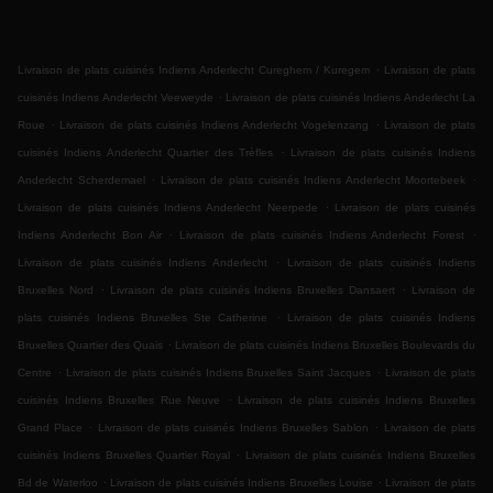
.
Livraison de plats cuisinés Indiens Anderlecht Cureghem / Kuregem
Livraison de plats
.
cuisinés Indiens Anderlecht Veeweyde
Livraison de plats cuisinés Indiens Anderlecht La
.
.
Roue
Livraison de plats cuisinés Indiens Anderlecht Vogelenzang
Livraison de plats
.
cuisinés Indiens Anderlecht Quartier des Trèfles
Livraison de plats cuisinés Indiens
.
.
Anderlecht Scherdemael
Livraison de plats cuisinés Indiens Anderlecht Moortebeek
.
Livraison de plats cuisinés Indiens Anderlecht Neerpede
Livraison de plats cuisinés
.
.
Indiens Anderlecht Bon Air
Livraison de plats cuisinés Indiens Anderlecht Forest
.
Livraison de plats cuisinés Indiens Anderlecht
Livraison de plats cuisinés Indiens
.
.
Bruxelles Nord
Livraison de plats cuisinés Indiens Bruxelles Dansaert
Livraison de
.
plats cuisinés Indiens Bruxelles Ste Catherine
Livraison de plats cuisinés Indiens
.
Bruxelles Quartier des Quais
Livraison de plats cuisinés Indiens Bruxelles Boulevards du
.
.
Centre
Livraison de plats cuisinés Indiens Bruxelles Saint Jacques
Livraison de plats
.
cuisinés Indiens Bruxelles Rue Neuve
Livraison de plats cuisinés Indiens Bruxelles
.
.
Grand Place
Livraison de plats cuisinés Indiens Bruxelles Sablon
Livraison de plats
.
cuisinés Indiens Bruxelles Quartier Royal
Livraison de plats cuisinés Indiens Bruxelles
.
.
Bd de Waterloo
Livraison de plats cuisinés Indiens Bruxelles Louise
Livraison de plats