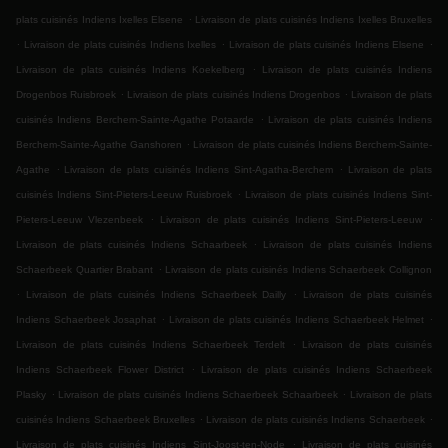
.
plats cuisinés Indiens Ixelles Elsene
Livraison de plats cuisinés Indiens Ixelles Bruxelles
.
.
.
Livraison de plats cuisinés Indiens Ixelles
Livraison de plats cuisinés Indiens Elsene
.
Livraison de plats cuisinés Indiens Koekelberg
Livraison de plats cuisinés Indiens
.
.
Drogenbos Ruisbroek
Livraison de plats cuisinés Indiens Drogenbos
Livraison de plats
.
cuisinés Indiens Berchem-Sainte-Agathe Potaarde
Livraison de plats cuisinés Indiens
.
Berchem-Sainte-Agathe Ganshoren
Livraison de plats cuisinés Indiens Berchem-Sainte-
.
.
Agathe
Livraison de plats cuisinés Indiens Sint-Agatha-Berchem
Livraison de plats
.
cuisinés Indiens Sint-Pieters-Leeuw Ruisbroek
Livraison de plats cuisinés Indiens Sint-
.
.
Pieters-Leeuw Vlezenbeek
Livraison de plats cuisinés Indiens Sint-Pieters-Leeuw
.
Livraison de plats cuisinés Indiens Schaarbeek
Livraison de plats cuisinés Indiens
.
Schaerbeek Quartier Brabant
Livraison de plats cuisinés Indiens Schaerbeek Collignon
.
.
Livraison de plats cuisinés Indiens Schaerbeek Dailly
Livraison de plats cuisinés
.
.
Indiens Schaerbeek Josaphat
Livraison de plats cuisinés Indiens Schaerbeek Helmet
.
Livraison de plats cuisinés Indiens Schaerbeek Terdelt
Livraison de plats cuisinés
.
Indiens Schaerbeek Flower District
Livraison de plats cuisinés Indiens Schaerbeek
.
.
Plasky
Livraison de plats cuisinés Indiens Schaerbeek Schaarbeek
Livraison de plats
.
.
cuisinés Indiens Schaerbeek Bruxelles
Livraison de plats cuisinés Indiens Schaerbeek
.
Livraison de plats cuisinés Indiens Sint-Joost-ten-Node
Livraison de plats cuisinés