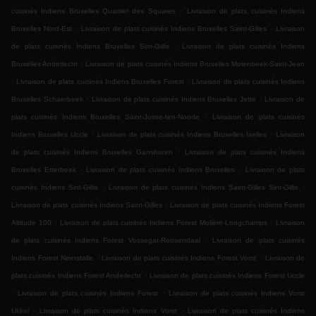
.
cuisinés Indiens Bruxelles Quartier des Squares
Livraison de plats cuisinés Indiens
.
.
Bruxelles Nord-Est
Livraison de plats cuisinés Indiens Bruxelles Saint-Gilles
Livraison
.
de plats cuisinés Indiens Bruxelles Sint-Gillis
Livraison de plats cuisinés Indiens
.
Bruxelles Anderlecht
Livraison de plats cuisinés Indiens Bruxelles Molenbeek-Saint-Jean
.
.
Livraison de plats cuisinés Indiens Bruxelles Forest
Livraison de plats cuisinés Indiens
.
.
Bruxelles Schaerbeek
Livraison de plats cuisinés Indiens Bruxelles Jette
Livraison de
.
plats cuisinés Indiens Bruxelles Saint-Josse-ten-Noode
Livraison de plats cuisinés
.
.
Indiens Bruxelles Uccle
Livraison de plats cuisinés Indiens Bruxelles Ixelles
Livraison
.
de plats cuisinés Indiens Bruxelles Ganshoren
Livraison de plats cuisinés Indiens
.
.
Bruxelles Etterbeek
Livraison de plats cuisinés Indiens Bruxelles
Livraison de plats
.
.
cuisinés Indiens Sint-Gillis
Livraison de plats cuisinés Indiens Saint-Gilles Sint-Gillis
.
Livraison de plats cuisinés Indiens Saint-Gilles
Livraison de plats cuisinés Indiens Forest
.
.
Altitude 100
Livraison de plats cuisinés Indiens Forest Molière-Longchamps
Livraison
.
de plats cuisinés Indiens Forest Vossegat-Roosendaal
Livraison de plats cuisinés
.
.
Indiens Forest Neerstalle
Livraison de plats cuisinés Indiens Forest Vorst
Livraison de
.
plats cuisinés Indiens Forest Anderlecht
Livraison de plats cuisinés Indiens Forest Uccle
.
.
Livraison de plats cuisinés Indiens Forest
Livraison de plats cuisinés Indiens Vorst
.
.
Ukkel
Livraison de plats cuisinés Indiens Vorst
Livraison de plats cuisinés Indiens