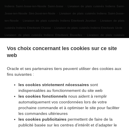
.
Indiens Saint-Josse-ten-Noode Saint-Josse
Livraison de plats cuisinés Indiens Saint-
.
Josse-ten-Noode Sint-Joost-ten-Node
Livraison de plats cuisinés Indiens Saint-Josse-
.
.
ten-Noode
Livraison de plats cuisinés Indiens Etterbeek Jourdan
Livraison de plats
.
.
cuisinés Indiens Etterbeek Chasse
Livraison de plats cuisinés Indiens Etterbeek Uccle
.
Livraison de plats cuisinés Indiens Etterbeek Bruxelles
Livraison de plats cuisinés
.
.
Indiens Etterbeek
Livraison de plats cuisinés Indiens Ganshoren
Livraison de plats
Vos choix concernant les cookies sur ce site
.
.
cuisinés Indiens Jette Ixelles
Livraison de plats cuisinés Indiens Jette
Livraison de
web
.
plats cuisinés Indiens BRUSSELS Forest
Livraison de plats cuisinés Indiens Bruxelles |
.
.
Brussel Bruxelles
Livraison de plats cuisinés Indiens Bruxelles | Brussel
Livraison de
Oracle et ses partenaires tiers peuvent utiliser des cookies aux
.
.
plats cuisinés Indiens Asse Zellik
Livraison de plats cuisinés Indiens Asse
Livraison de
fins suivantes :
.
plats cuisinés Indiens Ukkel
Livraison de plats cuisinés Indiens Dilbeek Groot-Bijgaarden
les cookies strictement nécessaires
sont
.
.
Livraison de plats cuisinés Indiens Dilbeek Anderlecht
Livraison de plats cuisinés
indispensables au fonctionnement du site web
.
.
Indiens Dilbeek
Livraison de plats cuisinés Indiens Beersel Uccle
Livraison de plats
les cookies fonctionnels
nous aident à remplir
.
.
cuisinés Indiens Beersel
Livraison de plats cuisinés Indiens ワーフェル Bruxelles
automatiquement vos coordonnées lors de votre
.
prochaine commande et à optimiser le site pour faciliter
Livraison de plats cuisinés Indiens ワーフェル
Livraison de plats cuisinés Indiens
les commandes ultérieures
.
.
Watermael-Boitsfort Boitsfort
Livraison de plats cuisinés Indiens Watermael-Boitsfort
les cookies publicitaires
permettent de faire de la
.
Livraison de plats cuisinés Indiens Auderghem Oudergem
Livraison de plats cuisinés
publicité basée sur les centres d’intérêt et d’adapter le
.
.
Indiens Auderghem
Livraison de plats cuisinés Indiens Oudergem
Livraison de plats