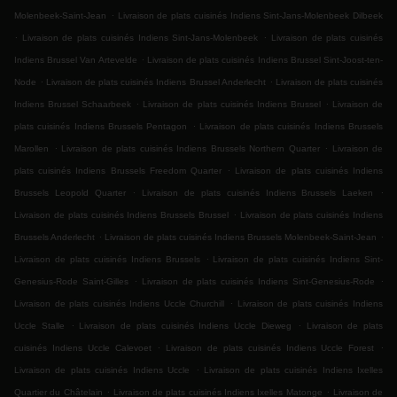
.
Molenbeek-Saint-Jean
Livraison de plats cuisinés Indiens Sint-Jans-Molenbeek Dilbeek
.
.
Livraison de plats cuisinés Indiens Sint-Jans-Molenbeek
Livraison de plats cuisinés
.
Indiens Brussel Van Artevelde
Livraison de plats cuisinés Indiens Brussel Sint-Joost-ten-
.
.
Node
Livraison de plats cuisinés Indiens Brussel Anderlecht
Livraison de plats cuisinés
.
.
Indiens Brussel Schaarbeek
Livraison de plats cuisinés Indiens Brussel
Livraison de
.
plats cuisinés Indiens Brussels Pentagon
Livraison de plats cuisinés Indiens Brussels
.
.
Marollen
Livraison de plats cuisinés Indiens Brussels Northern Quarter
Livraison de
.
plats cuisinés Indiens Brussels Freedom Quarter
Livraison de plats cuisinés Indiens
.
.
Brussels Leopold Quarter
Livraison de plats cuisinés Indiens Brussels Laeken
.
Livraison de plats cuisinés Indiens Brussels Brussel
Livraison de plats cuisinés Indiens
.
.
Brussels Anderlecht
Livraison de plats cuisinés Indiens Brussels Molenbeek-Saint-Jean
.
Livraison de plats cuisinés Indiens Brussels
Livraison de plats cuisinés Indiens Sint-
.
.
Genesius-Rode Saint-Gilles
Livraison de plats cuisinés Indiens Sint-Genesius-Rode
.
Livraison de plats cuisinés Indiens Uccle Churchill
Livraison de plats cuisinés Indiens
.
.
Uccle Stalle
Livraison de plats cuisinés Indiens Uccle Dieweg
Livraison de plats
.
.
cuisinés Indiens Uccle Calevoet
Livraison de plats cuisinés Indiens Uccle Forest
.
Livraison de plats cuisinés Indiens Uccle
Livraison de plats cuisinés Indiens Ixelles
.
.
Quartier du Châtelain
Livraison de plats cuisinés Indiens Ixelles Matonge
Livraison de