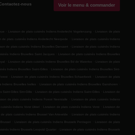
Contactez-nous
Voir le menu & commander
.
.
Roue
Livraison de plats cuisinés Indiens Anderlecht Vogelenzang
Livraison de plats
.
on de plats cuisinés Indiens Anderlecht Neerpede
Livraison de plats cuisinés Indiens
.
ison de plats cuisinés Indiens Bruxelles Dansaert
Livraison de plats cuisinés Indiens
.
uisinés Indiens Bruxelles Saint Jacques
Livraison de plats cuisinés Indiens Bruxelles
.
.
oyal
Livraison de plats cuisinés Indiens Bruxelles Bd de Waterloo
Livraison de plats
.
sinés Indiens Bruxelles Saint-Gilles
Livraison de plats cuisinés Indiens Bruxelles Sint-
.
.
Forest
Livraison de plats cuisinés Indiens Bruxelles Schaerbeek
Livraison de plats
.
.
s Indiens Bruxelles Ixelles
Livraison de plats cuisinés Indiens Bruxelles Ganshoren
.
.
 Saint-Gilles Sint-Gillis
Livraison de plats cuisinés Indiens Saint-Gilles
Livraison de
.
aison de plats cuisinés Indiens Forest Neerstalle
Livraison de plats cuisinés Indiens
.
.
 cuisinés Indiens Vorst Ukkel
Livraison de plats cuisinés Indiens Vorst
Livraison de
.
n de plats cuisinés Indiens Brussel Van Artevelde
Livraison de plats cuisinés Indiens
.
.
 Brussel
Livraison de plats cuisinés Indiens Brussels Pentagon
Livraison de plats
.
cuisinés Indiens Brussels Leopold Quarter
Livraison de plats cuisinés Indiens Brussels