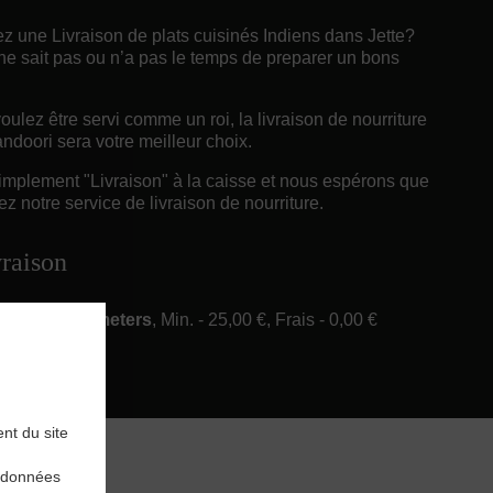
z une Livraison de plats cuisinés Indiens dans Jette?
ne sait pas ou n’a pas le temps de preparer un bons
ulez être servi comme un roi, la livraison de nourriture
ndoori sera votre meilleur choix.
implement "Livraison" à la caisse et nous espérons que
z notre service de livraison de nourriture.
vraison
ery in 6 Kilometers
, Min. - 25,00 €, Frais - 0,00 €
nt du site
rdonnées