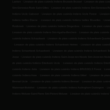
.
.
Laeken
Livraison de plats cuisinés Indiens Brussels Brussel
Livraison de plats cui
.
Sint-Genesius-Rode Saint-Gilles
Livraison de plats cuisinés Indiens Sint-Genesius-
.
.
Indiens Uccle Calevoet
Livraison de plats cuisinés Indiens Uccle Forest
Livraison
.
.
Indiens Ixelles Elsene
Livraison de plats cuisinés Indiens Ixelles Bruxelles
Livra
.
.
Ruisbroek
Livraison de plats cuisinés Indiens Drogenbos
Livraison de plats cuis
.
Livraison de plats cuisinés Indiens Sint-Agatha-Berchem
Livraison de plats cuisiné
.
cuisinés Indiens Schaarbeek
Livraison de plats cuisinés Indiens Schaerbeek Quarti
.
.
Livraison de plats cuisinés Indiens Schaerbeek Helmet
Livraison de plats cuisin
.
Indiens Schaerbeek Schaarbeek
Livraison de plats cuisinés Indiens Schaerbeek Br
.
Josse
Livraison de plats cuisinés Indiens Saint-Josse-ten-Noode Sint-Joost-ten-Nod
.
de plats cuisinés Indiens Etterbeek Uccle
Livraison de plats cuisinés Indiens Etter
.
.
cuisinés Indiens Jette
Livraison de plats cuisinés Indiens BRUSSELS Forest
Livra
.
.
cuisinés Indiens Asse
Livraison de plats cuisinés Indiens Ukkel
Livraison de plat
.
.
Beersel Uccle
Livraison de plats cuisinés Indiens Beersel
Livraison de plats cui
.
.
Watermael-Boitsfort
Livraison de plats cuisinés Indiens Auderghem Oudergem
Li
.
Indiens Woluwe-Saint-Pierre Sint-Pieters-Woluwe
Livraison de plats cuisinés Indiens