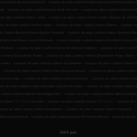
.
sinés Indiens Brussels Anderlecht
Livraison de plats cuisinés Indiens Brussels Molenbeek-Saint-
.
.
Rode
Livraison de plats cuisinés Indiens Uccle Churchill
Livraison de plats cuisinés Indiens Uccl
.
 de plats cuisinés Indiens Uccle
Livraison de plats cuisinés Indiens Ixelles Quartier du Châtel
.
.
ison de plats cuisinés Indiens Ixelles
Livraison de plats cuisinés Indiens Elsene
Livraison d
.
inés Indiens Berchem-Sainte-Agathe Potaarde
Livraison de plats cuisinés Indiens Berchem-Sa
.
s Indiens Sint-Pieters-Leeuw Ruisbroek
Livraison de plats cuisinés Indiens Sint-Pieters-Leeuw 
.
.
er Brabant
Livraison de plats cuisinés Indiens Schaerbeek Collignon
Livraison de plats cuisiné
.
és Indiens Schaerbeek Terdelt
Livraison de plats cuisinés Indiens Schaerbeek Flower District
.
.
uxelles
Livraison de plats cuisinés Indiens Schaerbeek
Livraison de plats cuisinés Indiens 
.
.
e
Livraison de plats cuisinés Indiens Saint-Josse-ten-Noode
Livraison de plats cuisinés Indie
.
.
beek Bruxelles
Livraison de plats cuisinés Indiens Etterbeek
Livraison de plats cuisinés In
.
ison de plats cuisinés Indiens Bruxelles | Brussel Bruxelles
Livraison de plats cuisinés Indiens 
.
s cuisinés Indiens Dilbeek Groot-Bijgaarden
Livraison de plats cuisinés Indiens Dilbeek Anderle
.
.
sinés Indiens ワーフェル Bruxelles
Livraison de plats cuisinés Indiens ワーフェル
Livraison de p
.
.
vraison de plats cuisinés Indiens Auderghem
Livraison de plats cuisinés Indiens Oudergem
L
.
.
 Woluwe-Saint-Pierre
Livraison de plats cuisinés Indiens Sint-Pieters-Woluwe
Pizza Service de 
Géré par: