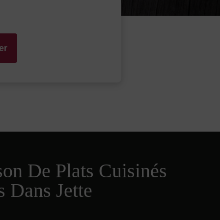
er
son De Plats Cuisinés
s Dans Jette