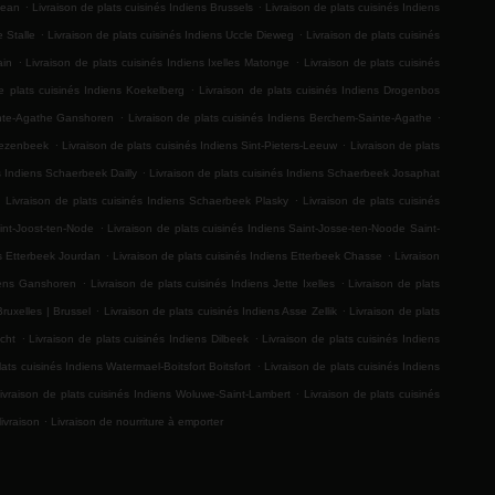
.
.
Jean
Livraison de plats cuisinés Indiens Brussels
Livraison de plats cuisinés Indiens
.
.
e Stalle
Livraison de plats cuisinés Indiens Uccle Dieweg
Livraison de plats cuisinés
.
.
ain
Livraison de plats cuisinés Indiens Ixelles Matonge
Livraison de plats cuisinés
.
e plats cuisinés Indiens Koekelberg
Livraison de plats cuisinés Indiens Drogenbos
.
.
inte-Agathe Ganshoren
Livraison de plats cuisinés Indiens Berchem-Sainte-Agathe
.
.
Vlezenbeek
Livraison de plats cuisinés Indiens Sint-Pieters-Leeuw
Livraison de plats
.
s Indiens Schaerbeek Dailly
Livraison de plats cuisinés Indiens Schaerbeek Josaphat
.
.
Livraison de plats cuisinés Indiens Schaerbeek Plasky
Livraison de plats cuisinés
.
Sint-Joost-ten-Node
Livraison de plats cuisinés Indiens Saint-Josse-ten-Noode Saint-
.
.
ns Etterbeek Jourdan
Livraison de plats cuisinés Indiens Etterbeek Chasse
Livraison
.
.
diens Ganshoren
Livraison de plats cuisinés Indiens Jette Ixelles
Livraison de plats
.
.
Bruxelles | Brussel
Livraison de plats cuisinés Indiens Asse Zellik
Livraison de plats
.
.
cht
Livraison de plats cuisinés Indiens Dilbeek
Livraison de plats cuisinés Indiens
.
lats cuisinés Indiens Watermael-Boitsfort Boitsfort
Livraison de plats cuisinés Indiens
.
ivraison de plats cuisinés Indiens Woluwe-Saint-Lambert
Livraison de plats cuisinés
.
livraison
Livraison de nourriture à emporter