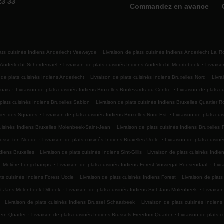
23 33
Commandez en avance
.
lats cuisinés Indiens Anderlecht Veeweyde
Livraison de plats cuisinés Indiens Anderlecht La 
.
.
s Anderlecht Scherdemael
Livraison de plats cuisinés Indiens Anderlecht Moortebeek
Livrais
.
.
 de plats cuisinés Indiens Anderlecht
Livraison de plats cuisinés Indiens Bruxelles Nord
Livra
.
.
Quais
Livraison de plats cuisinés Indiens Bruxelles Boulevards du Centre
Livraison de plats c
.
 plats cuisinés Indiens Bruxelles Sablon
Livraison de plats cuisinés Indiens Bruxelles Quartier R
.
.
rtier des Squares
Livraison de plats cuisinés Indiens Bruxelles Nord-Est
Livraison de plats cui
.
cuisinés Indiens Bruxelles Molenbeek-Saint-Jean
Livraison de plats cuisinés Indiens Bruxelles 
.
.
-Josse-ten-Noode
Livraison de plats cuisinés Indiens Bruxelles Uccle
Livraison de plats cuisiné
.
.
ndiens Bruxelles
Livraison de plats cuisinés Indiens Sint-Gillis
Livraison de plats cuisinés Indiens
.
.
est Molière-Longchamps
Livraison de plats cuisinés Indiens Forest Vossegat-Roosendaal
Livr
.
.
ats cuisinés Indiens Forest Uccle
Livraison de plats cuisinés Indiens Forest
Livraison de plats
.
.
int-Jans-Molenbeek Dilbeek
Livraison de plats cuisinés Indiens Sint-Jans-Molenbeek
Livraiso
.
.
Livraison de plats cuisinés Indiens Brussel Schaarbeek
Livraison de plats cuisinés Indiens
.
.
hern Quarter
Livraison de plats cuisinés Indiens Brussels Freedom Quarter
Livraison de plats 