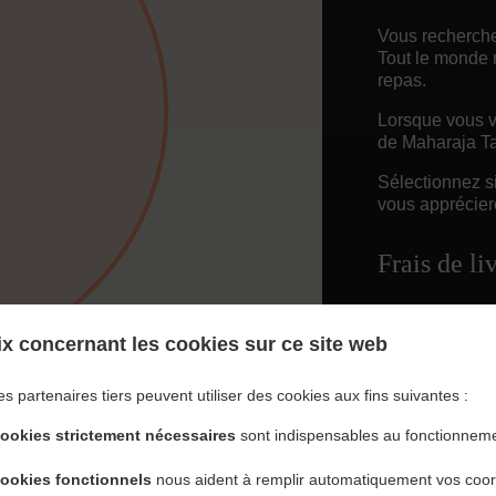
Vous recherche
Tout le monde 
repas.
Lorsque vous vo
de Maharaja Ta
Sélectionnez s
vous appréciere
Frais de li
Free Deliv
x concernant les cookies sur ce site web
es partenaires tiers peuvent utiliser des cookies aux fins suivantes :
cookies strictement nécessaires
sont indispensables au fonctionneme
cookies fonctionnels
nous aident à remplir automatiquement vos coo