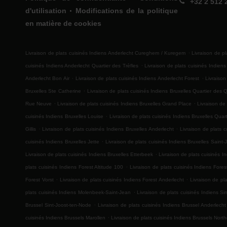
+32 2 512 
.
d'utilisation
Modifications de la politique
en matière de cookies
.
Livraison de plats cuisinés Indiens Anderlecht Cureghem / Kuregem
Livraison de p
.
cuisinés Indiens Anderlecht Quartier des Trèfles
Livraison de plats cuisinés Indien
.
.
Anderlecht Bon Air
Livraison de plats cuisinés Indiens Anderlecht Forest
Livraison
.
Bruxelles Ste Catherine
Livraison de plats cuisinés Indiens Bruxelles Quartier des 
.
.
Rue Neuve
Livraison de plats cuisinés Indiens Bruxelles Grand Place
Livraison de
.
cuisinés Indiens Bruxelles Louise
Livraison de plats cuisinés Indiens Bruxelles Qua
.
.
Gillis
Livraison de plats cuisinés Indiens Bruxelles Anderlecht
Livraison de plats 
.
cuisinés Indiens Bruxelles Jette
Livraison de plats cuisinés Indiens Bruxelles Saint
.
Livraison de plats cuisinés Indiens Bruxelles Etterbeek
Livraison de plats cuisinés I
.
plats cuisinés Indiens Forest Altitude 100
Livraison de plats cuisinés Indiens For
.
.
Forest Vorst
Livraison de plats cuisinés Indiens Forest Anderlecht
Livraison de pl
.
plats cuisinés Indiens Molenbeek-Saint-Jean
Livraison de plats cuisinés Indiens S
.
Brussel Sint-Joost-ten-Node
Livraison de plats cuisinés Indiens Brussel Anderlecht
.
cuisinés Indiens Brussels Marollen
Livraison de plats cuisinés Indiens Brussels Nort