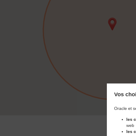
Vos choi
Oracle et s
les 
web
les 