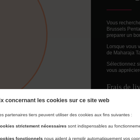
Vous recherche
Brussels Penta
preparer un bo
Lorsque vous vo
de Maharaja Ta
Sélectionnez s
vous appréciere
Frais de li
x concernant les cookies sur ce site web
Free Deliv
es partenaires tiers peuvent utiliser des cookies aux fins suivantes :
cookies strictement nécessaires
sont indispensables au fonctionneme
cookies fonctionnels
nous aident à remplir automatiquement vos coo