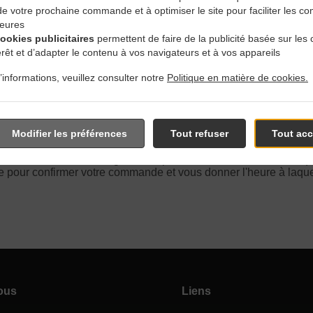
 de votre prochaine commande et à optimiser le site pour faciliter les
ieures
cookies publicitaires
permettent de faire de la publicité basée sur les 
Avec Livraison En Brussel
érêt et d’adapter le contenu à vos navigateurs et à vos appareils
’informations, veuillez consulter notre
Politique en matière de cookies.
Modifier les préférences
Tout refuser
Tout acc
ués près de Brussels Pentagon et sommes ravis de prendre vot
tre menu interactif en ligne et de passer votre commande lorsque
 pour confirmer votre commande et vous donner l'heure à laquel
ous
Liens