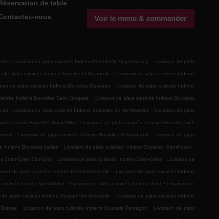
Réservation de table
Contactez-nous
Voir le menu & commander
.
.
Roue
Livraison de plats cuisinés Indiens Anderlecht Vogelenzang
Livraison de plats
.
on de plats cuisinés Indiens Anderlecht Neerpede
Livraison de plats cuisinés Indiens
.
ison de plats cuisinés Indiens Bruxelles Dansaert
Livraison de plats cuisinés Indiens
.
uisinés Indiens Bruxelles Saint Jacques
Livraison de plats cuisinés Indiens Bruxelles
.
.
oyal
Livraison de plats cuisinés Indiens Bruxelles Bd de Waterloo
Livraison de plats
.
sinés Indiens Bruxelles Saint-Gilles
Livraison de plats cuisinés Indiens Bruxelles Sint-
.
.
Forest
Livraison de plats cuisinés Indiens Bruxelles Schaerbeek
Livraison de plats
.
.
s Indiens Bruxelles Ixelles
Livraison de plats cuisinés Indiens Bruxelles Ganshoren
.
.
 Saint-Gilles Sint-Gillis
Livraison de plats cuisinés Indiens Saint-Gilles
Livraison de
.
aison de plats cuisinés Indiens Forest Neerstalle
Livraison de plats cuisinés Indiens
.
.
 cuisinés Indiens Vorst Ukkel
Livraison de plats cuisinés Indiens Vorst
Livraison de
.
n de plats cuisinés Indiens Brussel Van Artevelde
Livraison de plats cuisinés Indiens
.
.
 Brussel
Livraison de plats cuisinés Indiens Brussels Pentagon
Livraison de plats
.