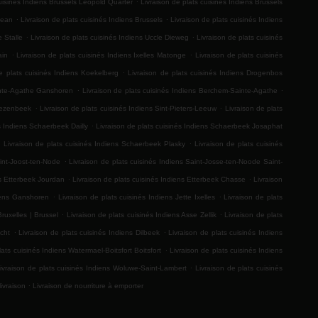
cuisinés Indiens Brussels Leopold Quarter
Livraison de plats cuisinés Indiens Brussels
.
.
Jean
Livraison de plats cuisinés Indiens Brussels
Livraison de plats cuisinés Indiens
.
.
e Stalle
Livraison de plats cuisinés Indiens Uccle Dieweg
Livraison de plats cuisinés
.
.
ain
Livraison de plats cuisinés Indiens Ixelles Matonge
Livraison de plats cuisinés
.
e plats cuisinés Indiens Koekelberg
Livraison de plats cuisinés Indiens Drogenbos
.
.
inte-Agathe Ganshoren
Livraison de plats cuisinés Indiens Berchem-Sainte-Agathe
.
.
Vlezenbeek
Livraison de plats cuisinés Indiens Sint-Pieters-Leeuw
Livraison de plats
.
s Indiens Schaerbeek Dailly
Livraison de plats cuisinés Indiens Schaerbeek Josaphat
.
.
Livraison de plats cuisinés Indiens Schaerbeek Plasky
Livraison de plats cuisinés
.
Sint-Joost-ten-Node
Livraison de plats cuisinés Indiens Saint-Josse-ten-Noode Saint-
.
.
ns Etterbeek Jourdan
Livraison de plats cuisinés Indiens Etterbeek Chasse
Livraison
.
.
diens Ganshoren
Livraison de plats cuisinés Indiens Jette Ixelles
Livraison de plats
.
.
Bruxelles | Brussel
Livraison de plats cuisinés Indiens Asse Zellik
Livraison de plats
.
.
cht
Livraison de plats cuisinés Indiens Dilbeek
Livraison de plats cuisinés Indiens
.
lats cuisinés Indiens Watermael-Boitsfort Boitsfort
Livraison de plats cuisinés Indiens
.
ivraison de plats cuisinés Indiens Woluwe-Saint-Lambert
Livraison de plats cuisinés
.
livraison
Livraison de nourriture à emporter