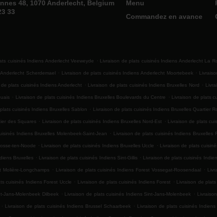
nnes 48, 1070 Anderlecht, Belgium
Menu
23 33
Commandez en avance
.
lats cuisinés Indiens Anderlecht Veeweyde
Livraison de plats cuisinés Indiens Anderlecht La 
.
.
s Anderlecht Scherdemael
Livraison de plats cuisinés Indiens Anderlecht Moortebeek
Livrais
.
.
 de plats cuisinés Indiens Anderlecht
Livraison de plats cuisinés Indiens Bruxelles Nord
Livra
.
.
Quais
Livraison de plats cuisinés Indiens Bruxelles Boulevards du Centre
Livraison de plats c
.
 plats cuisinés Indiens Bruxelles Sablon
Livraison de plats cuisinés Indiens Bruxelles Quartier R
.
.
rtier des Squares
Livraison de plats cuisinés Indiens Bruxelles Nord-Est
Livraison de plats cui
.
cuisinés Indiens Bruxelles Molenbeek-Saint-Jean
Livraison de plats cuisinés Indiens Bruxelles 
.
.
-Josse-ten-Noode
Livraison de plats cuisinés Indiens Bruxelles Uccle
Livraison de plats cuisiné
.
.
ndiens Bruxelles
Livraison de plats cuisinés Indiens Sint-Gillis
Livraison de plats cuisinés Indiens
.
.
est Molière-Longchamps
Livraison de plats cuisinés Indiens Forest Vossegat-Roosendaal
Livr
.
.
ats cuisinés Indiens Forest Uccle
Livraison de plats cuisinés Indiens Forest
Livraison de plats
.
.
int-Jans-Molenbeek Dilbeek
Livraison de plats cuisinés Indiens Sint-Jans-Molenbeek
Livraiso
.
.
Livraison de plats cuisinés Indiens Brussel Schaarbeek
Livraison de plats cuisinés Indiens
.
.