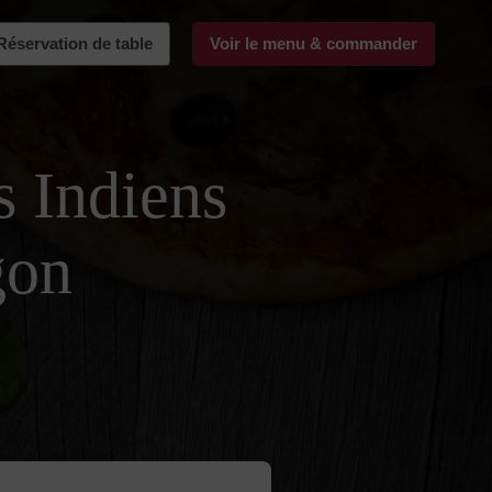
Réservation de table
Voir le menu & commander
s Indiens
gon