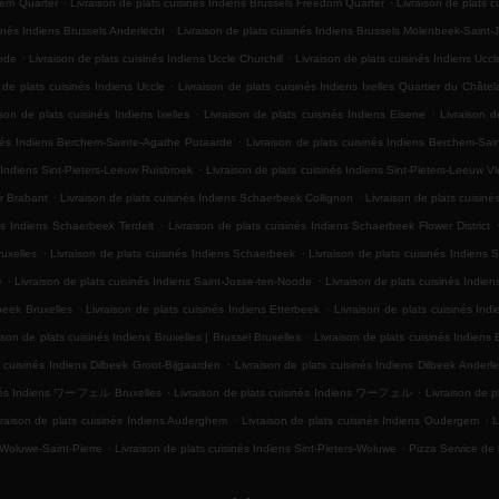
hern Quarter
Livraison de plats cuisinés Indiens Brussels Freedom Quarter
Livraison de plats 
.
sinés Indiens Brussels Anderlecht
Livraison de plats cuisinés Indiens Brussels Molenbeek-Saint-
.
.
Rode
Livraison de plats cuisinés Indiens Uccle Churchill
Livraison de plats cuisinés Indiens Uccl
.
 de plats cuisinés Indiens Uccle
Livraison de plats cuisinés Indiens Ixelles Quartier du Châtel
.
.
ison de plats cuisinés Indiens Ixelles
Livraison de plats cuisinés Indiens Elsene
Livraison d
.
inés Indiens Berchem-Sainte-Agathe Potaarde
Livraison de plats cuisinés Indiens Berchem-Sa
.
s Indiens Sint-Pieters-Leeuw Ruisbroek
Livraison de plats cuisinés Indiens Sint-Pieters-Leeuw 
.
.
er Brabant
Livraison de plats cuisinés Indiens Schaerbeek Collignon
Livraison de plats cuisiné
.
és Indiens Schaerbeek Terdelt
Livraison de plats cuisinés Indiens Schaerbeek Flower District
.
.
uxelles
Livraison de plats cuisinés Indiens Schaerbeek
Livraison de plats cuisinés Indiens 
.
.
e
Livraison de plats cuisinés Indiens Saint-Josse-ten-Noode
Livraison de plats cuisinés Indie
.
.
beek Bruxelles
Livraison de plats cuisinés Indiens Etterbeek
Livraison de plats cuisinés In
.
ison de plats cuisinés Indiens Bruxelles | Brussel Bruxelles
Livraison de plats cuisinés Indiens 
.
s cuisinés Indiens Dilbeek Groot-Bijgaarden
Livraison de plats cuisinés Indiens Dilbeek Anderle
.
.
sinés Indiens ワーフェル Bruxelles
Livraison de plats cuisinés Indiens ワーフェル
Livraison de p
.
.
vraison de plats cuisinés Indiens Auderghem
Livraison de plats cuisinés Indiens Oudergem
L
.
.
 Woluwe-Saint-Pierre
Livraison de plats cuisinés Indiens Sint-Pieters-Woluwe
Pizza Service de 