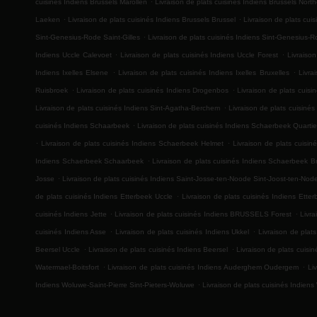
cuisinés Indiens Brussels Marollen
Livraison de plats cuisinés Indiens Brussels Nort
.
.
Laeken
Livraison de plats cuisinés Indiens Brussels Brussel
Livraison de plats cui
.
Sint-Genesius-Rode Saint-Gilles
Livraison de plats cuisinés Indiens Sint-Genesius-
.
.
Indiens Uccle Calevoet
Livraison de plats cuisinés Indiens Uccle Forest
Livraison
.
.
Indiens Ixelles Elsene
Livraison de plats cuisinés Indiens Ixelles Bruxelles
Livra
.
.
Ruisbroek
Livraison de plats cuisinés Indiens Drogenbos
Livraison de plats cuis
.
Livraison de plats cuisinés Indiens Sint-Agatha-Berchem
Livraison de plats cuisiné
.
cuisinés Indiens Schaarbeek
Livraison de plats cuisinés Indiens Schaerbeek Quarti
.
.
Livraison de plats cuisinés Indiens Schaerbeek Helmet
Livraison de plats cuisin
.
Indiens Schaerbeek Schaarbeek
Livraison de plats cuisinés Indiens Schaerbeek Br
.
Josse
Livraison de plats cuisinés Indiens Saint-Josse-ten-Noode Sint-Joost-ten-Nod
.
de plats cuisinés Indiens Etterbeek Uccle
Livraison de plats cuisinés Indiens Etter
.
.
cuisinés Indiens Jette
Livraison de plats cuisinés Indiens BRUSSELS Forest
Livra
.
.
cuisinés Indiens Asse
Livraison de plats cuisinés Indiens Ukkel
Livraison de plat
.
.
Beersel Uccle
Livraison de plats cuisinés Indiens Beersel
Livraison de plats cui
.
.
Watermael-Boitsfort
Livraison de plats cuisinés Indiens Auderghem Oudergem
Li
.
Indiens Woluwe-Saint-Pierre Sint-Pieters-Woluwe
Livraison de plats cuisinés Indiens