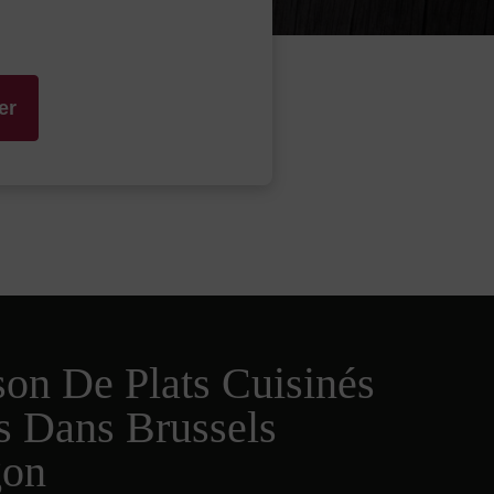
er
son De Plats Cuisinés
s Dans Brussels
gon