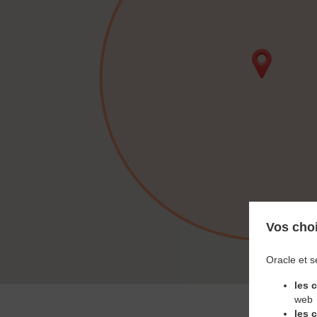
Vos choi
Oracle et s
les 
web
les 