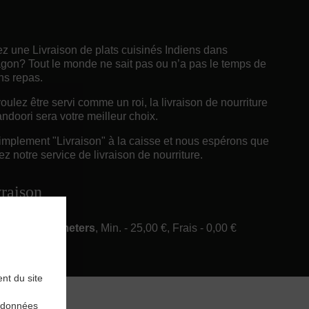
z une Livraison de plats cuisinés Indiens dans
gon? Tout le monde ne sait pas ou n’a pas le temps de
ns repas.
ulez être servi comme un roi, la livraison de nourriture
ndoori sera votre meilleur choix.
implement "Livraison" à la caisse et nous espérons que
z notre service de livraison de nourriture.
vraison
ery in 6 Kilometers
, Min. - 25,00 €, Frais - 0,00 €
nt du site
rdonnées