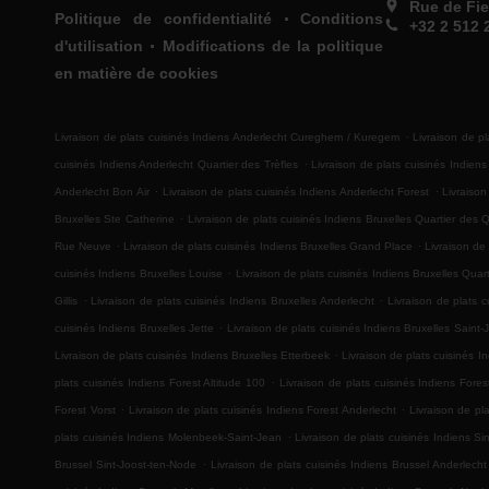
Rue de Fie
.
Politique de confidentialité
Conditions
+32 2 512 
.
d'utilisation
Modifications de la politique
en matière de cookies
.
Livraison de plats cuisinés Indiens Anderlecht Cureghem / Kuregem
Livraison de p
.
cuisinés Indiens Anderlecht Quartier des Trèfles
Livraison de plats cuisinés Indien
.
.
Anderlecht Bon Air
Livraison de plats cuisinés Indiens Anderlecht Forest
Livraison
.
Bruxelles Ste Catherine
Livraison de plats cuisinés Indiens Bruxelles Quartier des 
.
.
Rue Neuve
Livraison de plats cuisinés Indiens Bruxelles Grand Place
Livraison de
.
cuisinés Indiens Bruxelles Louise
Livraison de plats cuisinés Indiens Bruxelles Qua
.
.
Gillis
Livraison de plats cuisinés Indiens Bruxelles Anderlecht
Livraison de plats 
.
cuisinés Indiens Bruxelles Jette
Livraison de plats cuisinés Indiens Bruxelles Saint
.
Livraison de plats cuisinés Indiens Bruxelles Etterbeek
Livraison de plats cuisinés I
.
plats cuisinés Indiens Forest Altitude 100
Livraison de plats cuisinés Indiens For
.
.
Forest Vorst
Livraison de plats cuisinés Indiens Forest Anderlecht
Livraison de pl
.
plats cuisinés Indiens Molenbeek-Saint-Jean
Livraison de plats cuisinés Indiens S
.
Brussel Sint-Joost-ten-Node
Livraison de plats cuisinés Indiens Brussel Anderlecht
.