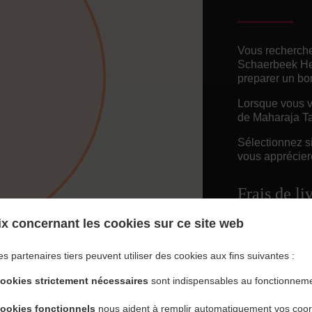
Vous recherche
Schaerbeek Hel
preparer un bo
Lorsque vous vo
de Maharaja Ta
Sélectionnez s
vous appréciere
Frais de li
x concernant les cookies sur ce site web
Free Deliv
es partenaires tiers peuvent utiliser des cookies aux fins suivantes :
cookies strictement nécessaires
sont indispensables au fonctionneme
cookies fonctionnels
nous aident à remplir automatiquement vos coo