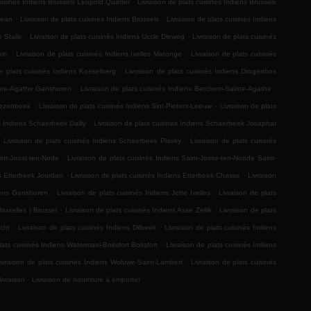
cuisinés Indiens Brussels Leopold Quarter
Livraison de plats cuisinés Indiens Brussels
.
.
Jean
Livraison de plats cuisinés Indiens Brussels
Livraison de plats cuisinés Indiens
.
.
e Stalle
Livraison de plats cuisinés Indiens Uccle Dieweg
Livraison de plats cuisinés
.
.
ain
Livraison de plats cuisinés Indiens Ixelles Matonge
Livraison de plats cuisinés
.
e plats cuisinés Indiens Koekelberg
Livraison de plats cuisinés Indiens Drogenbos
.
.
inte-Agathe Ganshoren
Livraison de plats cuisinés Indiens Berchem-Sainte-Agathe
.
.
Vlezenbeek
Livraison de plats cuisinés Indiens Sint-Pieters-Leeuw
Livraison de plats
.
s Indiens Schaerbeek Dailly
Livraison de plats cuisinés Indiens Schaerbeek Josaphat
.
.
Livraison de plats cuisinés Indiens Schaerbeek Plasky
Livraison de plats cuisinés
.
Sint-Joost-ten-Node
Livraison de plats cuisinés Indiens Saint-Josse-ten-Noode Saint-
.
.
ns Etterbeek Jourdan
Livraison de plats cuisinés Indiens Etterbeek Chasse
Livraison
.
.
diens Ganshoren
Livraison de plats cuisinés Indiens Jette Ixelles
Livraison de plats
.
.
Bruxelles | Brussel
Livraison de plats cuisinés Indiens Asse Zellik
Livraison de plats
.
.
cht
Livraison de plats cuisinés Indiens Dilbeek
Livraison de plats cuisinés Indiens
.
lats cuisinés Indiens Watermael-Boitsfort Boitsfort
Livraison de plats cuisinés Indiens
.
ivraison de plats cuisinés Indiens Woluwe-Saint-Lambert
Livraison de plats cuisinés
.
livraison
Livraison de nourriture à emporter