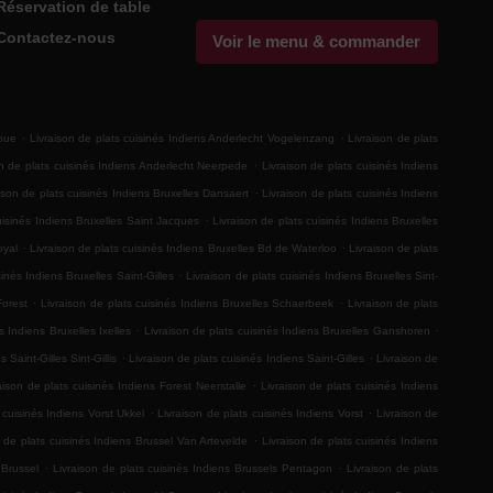
Réservation de table
Contactez-nous
Voir le menu & commander
.
.
Roue
Livraison de plats cuisinés Indiens Anderlecht Vogelenzang
Livraison de plats
.
on de plats cuisinés Indiens Anderlecht Neerpede
Livraison de plats cuisinés Indiens
.
ison de plats cuisinés Indiens Bruxelles Dansaert
Livraison de plats cuisinés Indiens
.
uisinés Indiens Bruxelles Saint Jacques
Livraison de plats cuisinés Indiens Bruxelles
.
.
oyal
Livraison de plats cuisinés Indiens Bruxelles Bd de Waterloo
Livraison de plats
.
sinés Indiens Bruxelles Saint-Gilles
Livraison de plats cuisinés Indiens Bruxelles Sint-
.
.
Forest
Livraison de plats cuisinés Indiens Bruxelles Schaerbeek
Livraison de plats
.
.
s Indiens Bruxelles Ixelles
Livraison de plats cuisinés Indiens Bruxelles Ganshoren
.
.
 Saint-Gilles Sint-Gillis
Livraison de plats cuisinés Indiens Saint-Gilles
Livraison de
.
aison de plats cuisinés Indiens Forest Neerstalle
Livraison de plats cuisinés Indiens
.
.
 cuisinés Indiens Vorst Ukkel
Livraison de plats cuisinés Indiens Vorst
Livraison de
.
n de plats cuisinés Indiens Brussel Van Artevelde
Livraison de plats cuisinés Indiens
.
.
 Brussel
Livraison de plats cuisinés Indiens Brussels Pentagon
Livraison de plats
.