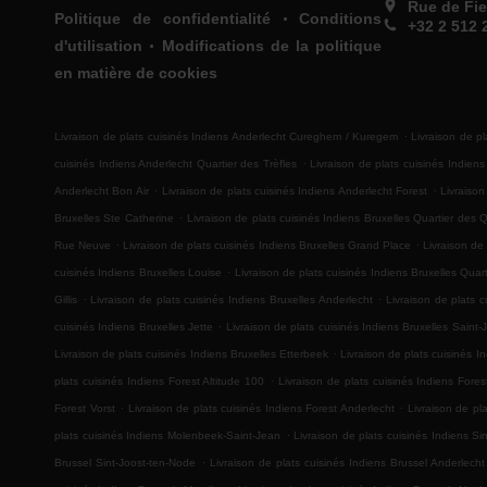
Rue de Fie
.
Politique de confidentialité
Conditions
+32 2 512 
.
d'utilisation
Modifications de la politique
en matière de cookies
.
Livraison de plats cuisinés Indiens Anderlecht Cureghem / Kuregem
Livraison de p
.
cuisinés Indiens Anderlecht Quartier des Trèfles
Livraison de plats cuisinés Indien
.
.
Anderlecht Bon Air
Livraison de plats cuisinés Indiens Anderlecht Forest
Livraison
.
Bruxelles Ste Catherine
Livraison de plats cuisinés Indiens Bruxelles Quartier des 
.
.
Rue Neuve
Livraison de plats cuisinés Indiens Bruxelles Grand Place
Livraison de
.
cuisinés Indiens Bruxelles Louise
Livraison de plats cuisinés Indiens Bruxelles Qua
.
.
Gillis
Livraison de plats cuisinés Indiens Bruxelles Anderlecht
Livraison de plats 
.
cuisinés Indiens Bruxelles Jette
Livraison de plats cuisinés Indiens Bruxelles Saint
.
Livraison de plats cuisinés Indiens Bruxelles Etterbeek
Livraison de plats cuisinés I
.
plats cuisinés Indiens Forest Altitude 100
Livraison de plats cuisinés Indiens For
.
.
Forest Vorst
Livraison de plats cuisinés Indiens Forest Anderlecht
Livraison de pl
.
plats cuisinés Indiens Molenbeek-Saint-Jean
Livraison de plats cuisinés Indiens S
.
Brussel Sint-Joost-ten-Node
Livraison de plats cuisinés Indiens Brussel Anderlecht
.