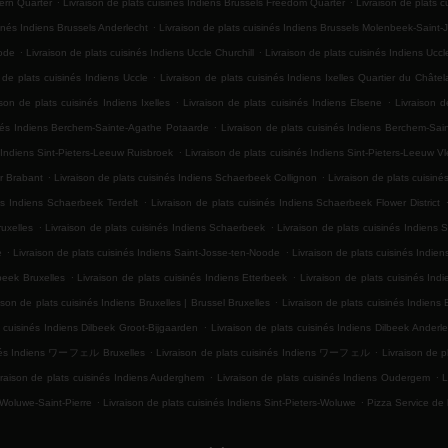
hern Quarter
Livraison de plats cuisinés Indiens Brussels Freedom Quarter
Livraison de plats 
.
sinés Indiens Brussels Anderlecht
Livraison de plats cuisinés Indiens Brussels Molenbeek-Saint-
.
.
Rode
Livraison de plats cuisinés Indiens Uccle Churchill
Livraison de plats cuisinés Indiens Uccl
.
 de plats cuisinés Indiens Uccle
Livraison de plats cuisinés Indiens Ixelles Quartier du Châtel
.
.
ison de plats cuisinés Indiens Ixelles
Livraison de plats cuisinés Indiens Elsene
Livraison d
.
inés Indiens Berchem-Sainte-Agathe Potaarde
Livraison de plats cuisinés Indiens Berchem-Sa
.
s Indiens Sint-Pieters-Leeuw Ruisbroek
Livraison de plats cuisinés Indiens Sint-Pieters-Leeuw 
.
.
er Brabant
Livraison de plats cuisinés Indiens Schaerbeek Collignon
Livraison de plats cuisiné
.
és Indiens Schaerbeek Terdelt
Livraison de plats cuisinés Indiens Schaerbeek Flower District
.
.
uxelles
Livraison de plats cuisinés Indiens Schaerbeek
Livraison de plats cuisinés Indiens 
.
.
e
Livraison de plats cuisinés Indiens Saint-Josse-ten-Noode
Livraison de plats cuisinés Indie
.
.
beek Bruxelles
Livraison de plats cuisinés Indiens Etterbeek
Livraison de plats cuisinés In
.
ison de plats cuisinés Indiens Bruxelles | Brussel Bruxelles
Livraison de plats cuisinés Indiens 
.
s cuisinés Indiens Dilbeek Groot-Bijgaarden
Livraison de plats cuisinés Indiens Dilbeek Anderle
.
.
sinés Indiens ワーフェル Bruxelles
Livraison de plats cuisinés Indiens ワーフェル
Livraison de p
.
.
vraison de plats cuisinés Indiens Auderghem
Livraison de plats cuisinés Indiens Oudergem
L
.
.
 Woluwe-Saint-Pierre
Livraison de plats cuisinés Indiens Sint-Pieters-Woluwe
Pizza Service de 