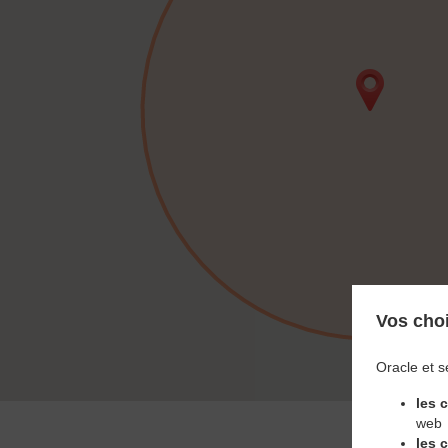
Vos choi
Oracle et s
les 
web
les 