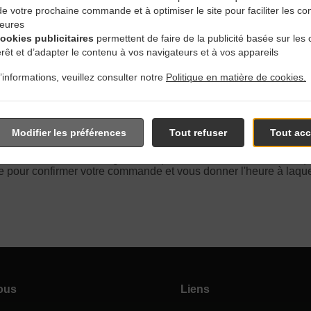
 de votre prochaine commande et à optimiser le site pour faciliter les
ieures
cookies publicitaires
permettent de faire de la publicité basée sur les 
Avec Livraison En Schaerb
érêt et d’adapter le contenu à vos navigateurs et à vos appareils
’informations, veuillez consulter notre
Politique en matière de cookies.
Modifier les préférences
Tout refuser
Tout acc
és près de Schaerbeek Helmet et sommes ravis de prendre vo
tre menu interactif en ligne et de passer votre commande lorsque
 pour confirmer votre commande et vous donner l'heure à laquel
ous
Liens