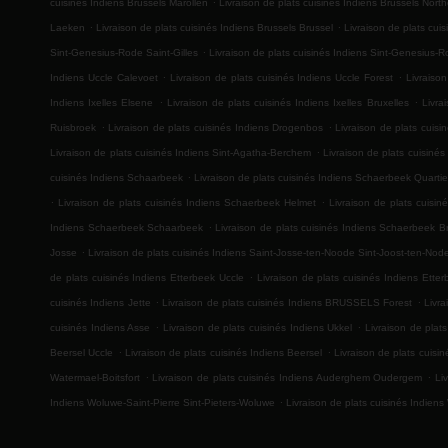
cuisinés Indiens Brussels Marollen
Livraison de plats cuisinés Indiens Brussels Nort
.
.
Laeken
Livraison de plats cuisinés Indiens Brussels Brussel
Livraison de plats cui
.
Sint-Genesius-Rode Saint-Gilles
Livraison de plats cuisinés Indiens Sint-Genesius-
.
.
Indiens Uccle Calevoet
Livraison de plats cuisinés Indiens Uccle Forest
Livraison
.
.
Indiens Ixelles Elsene
Livraison de plats cuisinés Indiens Ixelles Bruxelles
Livra
.
.
Ruisbroek
Livraison de plats cuisinés Indiens Drogenbos
Livraison de plats cuis
.
Livraison de plats cuisinés Indiens Sint-Agatha-Berchem
Livraison de plats cuisiné
.
cuisinés Indiens Schaarbeek
Livraison de plats cuisinés Indiens Schaerbeek Quarti
.
.
Livraison de plats cuisinés Indiens Schaerbeek Helmet
Livraison de plats cuisin
.
Indiens Schaerbeek Schaarbeek
Livraison de plats cuisinés Indiens Schaerbeek Br
.
Josse
Livraison de plats cuisinés Indiens Saint-Josse-ten-Noode Sint-Joost-ten-Nod
.
de plats cuisinés Indiens Etterbeek Uccle
Livraison de plats cuisinés Indiens Etter
.
.
cuisinés Indiens Jette
Livraison de plats cuisinés Indiens BRUSSELS Forest
Livra
.
.
cuisinés Indiens Asse
Livraison de plats cuisinés Indiens Ukkel
Livraison de plat
.
.
Beersel Uccle
Livraison de plats cuisinés Indiens Beersel
Livraison de plats cui
.
.
Watermael-Boitsfort
Livraison de plats cuisinés Indiens Auderghem Oudergem
Li
.
Indiens Woluwe-Saint-Pierre Sint-Pieters-Woluwe
Livraison de plats cuisinés Indiens