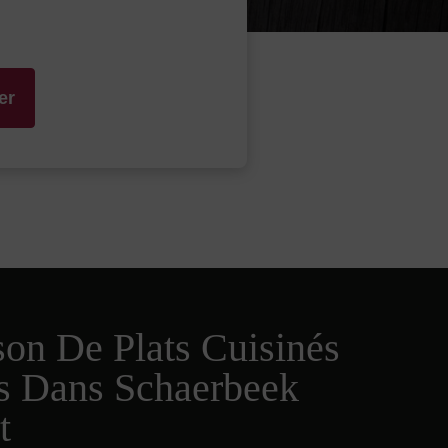
er
son De Plats Cuisinés
s Dans Schaerbeek
t