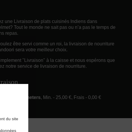
z une Livraison de plats cuisinés Indiens dans
met? Tout le monde ne sait pas ou n’a pas le temps de
ns repas.
ulez être servi comme un roi, la livraison de nourriture
ndoori sera votre meilleur choix.
implement "Livraison" à la caisse et nous espérons que
z notre service de livraison de nourriture.
vraison
ery in 6 Kilometers
, Min. - 25,00 €, Frais - 0,00 €
nt du site
rdonnées