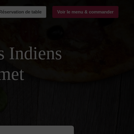
Réservation de table
Voir le menu & commander
s Indiens
met