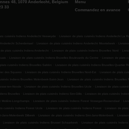
nnes 48, 1070 Anderlecht, Belgium
Menu
23 33
Commandez en avance
.
lats cuisinés Indiens Anderlecht Veeweyde
Livraison de plats cuisinés Indiens Anderlecht La 
.
.
s Anderlecht Scherdemael
Livraison de plats cuisinés Indiens Anderlecht Moortebeek
Livrais
.
.
 de plats cuisinés Indiens Anderlecht
Livraison de plats cuisinés Indiens Bruxelles Nord
Livra
.
.
Quais
Livraison de plats cuisinés Indiens Bruxelles Boulevards du Centre
Livraison de plats c
.
 plats cuisinés Indiens Bruxelles Sablon
Livraison de plats cuisinés Indiens Bruxelles Quartier R
.
.
rtier des Squares
Livraison de plats cuisinés Indiens Bruxelles Nord-Est
Livraison de plats cui
.
cuisinés Indiens Bruxelles Molenbeek-Saint-Jean
Livraison de plats cuisinés Indiens Bruxelles 
.
.
-Josse-ten-Noode
Livraison de plats cuisinés Indiens Bruxelles Uccle
Livraison de plats cuisiné
.
.
ndiens Bruxelles
Livraison de plats cuisinés Indiens Sint-Gillis
Livraison de plats cuisinés Indiens
.
.
est Molière-Longchamps
Livraison de plats cuisinés Indiens Forest Vossegat-Roosendaal
Livr
.
.
ats cuisinés Indiens Forest Uccle
Livraison de plats cuisinés Indiens Forest
Livraison de plats
.
.
int-Jans-Molenbeek Dilbeek
Livraison de plats cuisinés Indiens Sint-Jans-Molenbeek
Livraiso
.
.
Livraison de plats cuisinés Indiens Brussel Schaarbeek
Livraison de plats cuisinés Indiens
.
.